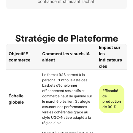
confiance et stimulant l'achat.
Stratégie de Plateforme
Impact sur
Objectif E-
Comment les visuels IA
les
commerce
aident
indicateurs
clés
Le format 9:16 permet à la
persona L’Enthousiaste des
baskets d’échelonner
efficacement ses actifs e-
Efficacité
Échelle
commerce haut de gamme sur
de
le marché brésilien. Stratégie
production
globale
assurant des performances
de 90 %
virales cohérentes grâce au
style UGC-Native adapté à la
région cible.