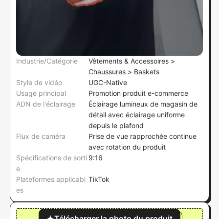
Industrie/Catégorie
Vêtements & Accessoires >
Chaussures > Baskets
Style de vidéo
UGC-Native
Usage principal
Promotion produit e-commerce
ADN de l'éclairage
Éclairage lumineux de magasin de
détail avec éclairage uniforme
depuis le plafond
Flux de caméra
Prise de vue rapprochée continue
avec rotation du produit
Spécifications de sorti
9:16
e
Plateformes applicabl
TikTok
es
Télécharger la photo du produit