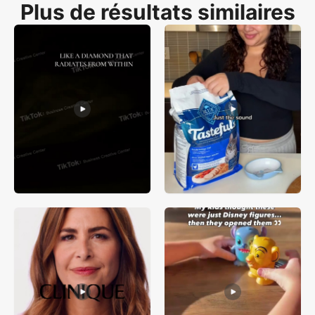
forte rétention pour la promotion e-commerce au Brésil.
Plus de résultats similaires