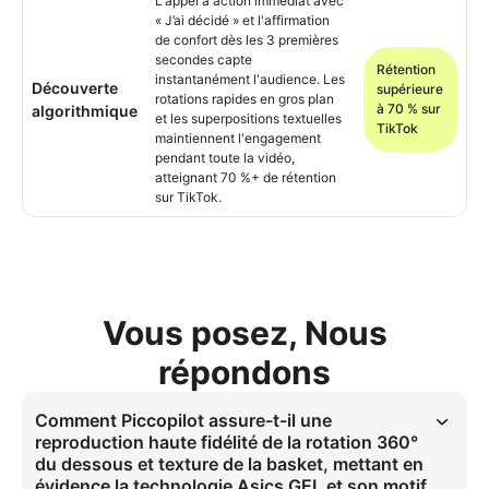
L'appel à action immédiat avec
« J’ai décidé » et l'affirmation
de confort dès les 3 premières
secondes capte
Rétention
instantanément l'audience. Les
Découverte
supérieure
rotations rapides en gros plan
à 70 % sur
algorithmique
et les superpositions textuelles
TikTok
maintiennent l'engagement
pendant toute la vidéo,
atteignant 70 %+ de rétention
sur TikTok.
Vous posez, Nous
répondons
Comment Piccopilot assure-t-il une
reproduction haute fidélité de la rotation 360°
du dessous et texture de la basket, mettant en
évidence la technologie Asics GEL et son motif