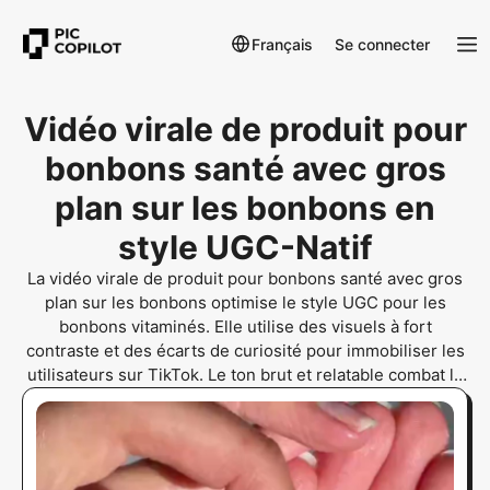
Français
Se connecter
Vidéo virale de produit pour
bonbons santé avec gros
plan sur les bonbons en
style UGC-Natif
La vidéo virale de produit pour bonbons santé avec gros
plan sur les bonbons optimise le style UGC pour les
bonbons vitaminés. Elle utilise des visuels à fort
contraste et des écarts de curiosité pour immobiliser les
utilisateurs sur TikTok. Le ton brut et relatable combat la
fatigue publicitaire tout en mettant en avant la texture du
produit. Ce format domine les tests d'annonces à fort
CTR pour les jeunes adultes américains (Gen Z et
Millenials) avec 80 % de rétention dès les 3 premières