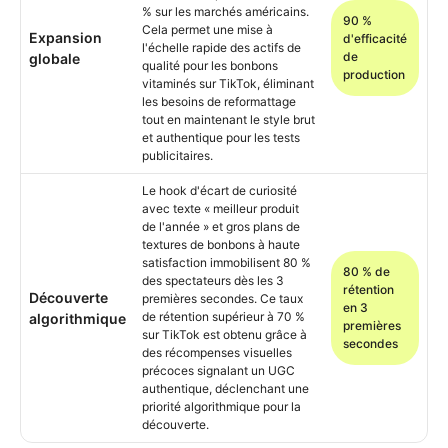
% sur les marchés américains.
90 %
Cela permet une mise à
Expansion
d'efficacité
l'échelle rapide des actifs de
de
globale
qualité pour les bonbons
production
vitaminés sur TikTok, éliminant
les besoins de reformattage
tout en maintenant le style brut
et authentique pour les tests
publicitaires.
Le hook d'écart de curiosité
avec texte « meilleur produit
de l'année » et gros plans de
textures de bonbons à haute
satisfaction immobilisent 80 %
80 % de
des spectateurs dès les 3
rétention
Découverte
premières secondes. Ce taux
en 3
de rétention supérieur à 70 %
algorithmique
premières
sur TikTok est obtenu grâce à
secondes
des récompenses visuelles
précoces signalant un UGC
authentique, déclenchant une
priorité algorithmique pour la
découverte.