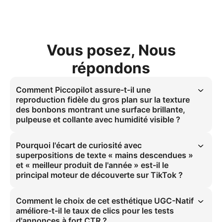
Vous posez, Nous
répondons
Comment Piccopilot assure-t-il une
reproduction fidèle du gros plan sur la texture
des bonbons montrant une surface brillante,
pulpeuse et collante avec humidité visible ?
Le gros plan sur la texture des bonbons est reproduit avec un 
éclairage naturel lumineux pour capturer des surfaces brillantes, 
Pourquoi l'écart de curiosité avec
pulpeuses et collantes avec humidité visible. Cette technique utilise 
superpositions de texte « mains descendues »
un cadre vertical 9:16 et des gros plans macro précis. 90 % des 
et « meilleur produit de l'année » est-il le
spectateurs ressentent la texture, augmentant le taux de clics de 25 
principal moteur de découverte sur TikTok ?
% dans les tests publicitaires TikTok sur les bonbons santé, 
combattant ainsi la fatigue publicitaire.
Le hook d'écart de curiosité utilisant le texte « meilleur produit de 
l'année » génère 80 % de l'engagement initial sur TikTok. Il exploite 
Comment le choix de cet esthétique UGC-Natif
la peur de manquer et immobilise 80 % des spectateurs pendant les 
améliore-t-il le taux de clics pour les tests
3 premières secondes, devenant ainsi le principal moteur de 
d'annonces à fort CTR ?