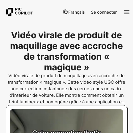
Français
Se connecter
Vidéo virale de produit de
maquillage avec accroche
de transformation «
magique »
Vidéo virale de produit de maquillage avec accroche de
transformation « magique ». Cette vidéo style UGC offre
une correction instantanée des cernes dans un cadre
d'intérieur de voiture. Elle montre comment obtenir un
teint lumineux et homogène grâce à une application en
temps réel du produit, idéale pour des tests d'annonces à
fort taux de clic. La transformation est visible et
satisfaisante pour les audiences beauté TikTok.