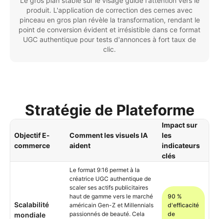
Le gros plan stable sur le visage guide l'attention vers le
produit. L'application de correction des cernes avec
pinceau en gros plan révèle la transformation, rendant le
point de conversion évident et irrésistible dans ce format
UGC authentique pour tests d'annonces à fort taux de
clic.
Stratégie de Plateforme
Impact sur
Objectif E-
Comment les visuels IA
les
commerce
aident
indicateurs
clés
Le format 9:16 permet à la
créatrice UGC authentique de
scaler ses actifs publicitaires
haut de gamme vers le marché
90 %
Scalabilité
américain Gen-Z et Millennials
d'efficacité
passionnés de beauté. Cela
de
mondiale