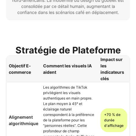
nord-américains. La modernité du design du gobelet est
consolidée par ce détail humain, augmentant la
confiance dans les scénarios café en déplacement.
Stratégie de Plateforme
Impact sur
Objectif E-
Comment les visuels IA
les
commerce
aident
indicateurs
clés
Les algorithmes de TikTok
privilégient les visuels
authentiques en main propre.
Le plan moyen à 45° et
éclairage naturel
correspondent à la préférence
+70 % de
Alignement
de la plateforme pour les
durée
algorithmique
"personnes réelles". Cette
d'affichage
profondeur de champ