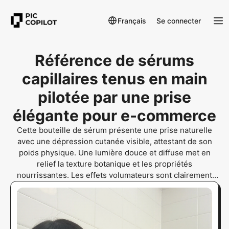
Français
Se connecter
Référence de sérums
capillaires tenus en main
pilotée par une prise
élégante pour e-commerce
Cette bouteille de sérum présente une prise naturelle
avec une dépression cutanée visible, attestant de son
poids physique. Une lumière douce et diffuse met en
relief la texture botanique et les propriétés
nourrissantes. Les effets volumateurs sont clairement
perceptibles dans une capture haute définition,
confirmant la présence tangible du produit dans un cadre
de salle de bain réaliste.