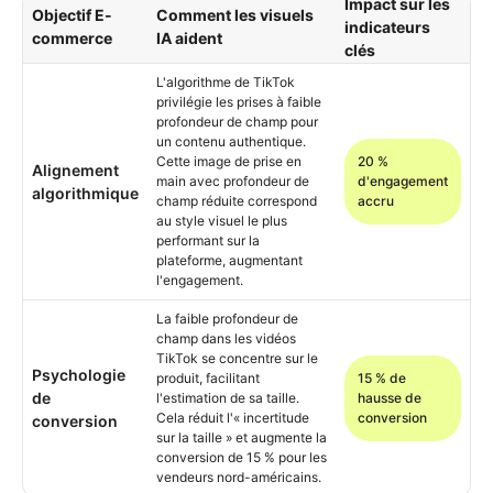
Impact sur les
Objectif E-
Comment les visuels
indicateurs
commerce
IA aident
clés
L'algorithme de TikTok
privilégie les prises à faible
profondeur de champ pour
un contenu authentique.
Cette image de prise en
20 %
Alignement
main avec profondeur de
d'engagement
algorithmique
champ réduite correspond
accru
au style visuel le plus
performant sur la
plateforme, augmentant
l'engagement.
La faible profondeur de
champ dans les vidéos
TikTok se concentre sur le
Psychologie
produit, facilitant
15 % de
de
l'estimation de sa taille.
hausse de
Cela réduit l'« incertitude
conversion
conversion
sur la taille » et augmente la
conversion de 15 % pour les
vendeurs nord-américains.