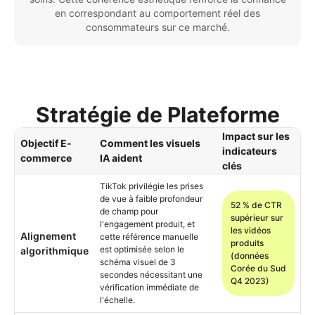
en correspondant au comportement réel des
consommateurs sur ce marché.
Stratégie de Plateforme
Impact sur les
Objectif E-
Comment les visuels
indicateurs
commerce
IA aident
clés
TikTok privilégie les prises
de vue à faible profondeur
52 % de CTR
de champ pour
supérieur sur
l'engagement produit, et
les vidéos
Alignement
cette référence manuelle
produits
est optimisée selon le
algorithmique
(données
schéma visuel de 3
Corée du Sud
secondes nécessitant une
Q4 2023)
vérification immédiate de
l'échelle.