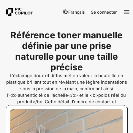
Français
Se connecter
Référence toner manuelle
définie par une prise
naturelle pour une taille
précise
L'éclairage doux et diffus met en valeur la bouteille en
plastique brillant tout en révélant une légère indentations
sous la pression de la main, confirmant ainsi
l'<b>authenticité de l'échelle</b> et le <b>poids réel du
produit</b>. Cette détail d'ombre de contact et
d'indentation cutanée valide définitivement la <b>preuve
tactile</b> et la <b>référence main</b> pour une
vérification physique absolue.