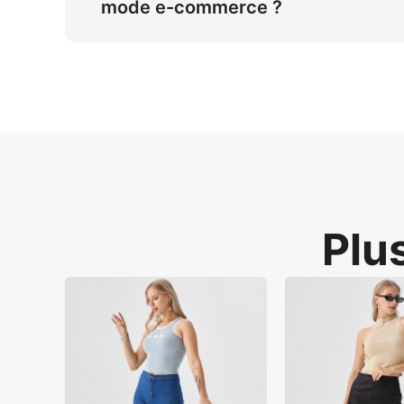
mode e-commerce ?
Résolvez les coûts élevés et le montage manu
modèles pour différents styles, répondant d
studio doux pour une évolutivité efficace p
Plus