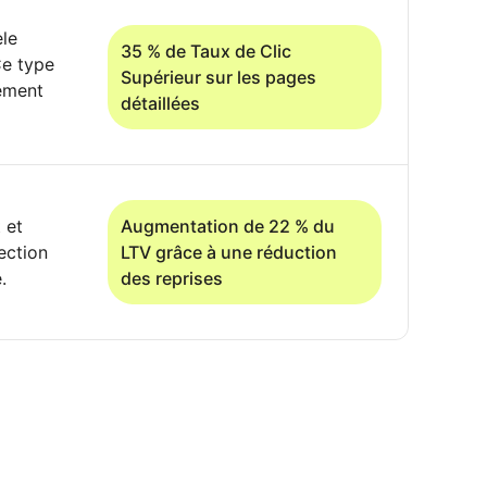
èle
35 % de Taux de Clic
Ce type
Supérieur sur les pages
tement
détaillées
 et
Augmentation de 22 % du
ection
LTV grâce à une réduction
.
des reprises