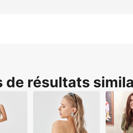
el chronophage en déployant l'IA pour les actifs gilets pull
irectement aux douleurs métier. Le système utilise un Modèl
our les vendeurs de mode e-commerce. Il booste la conversi
 de résultats simil