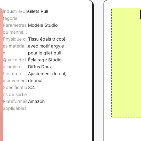
Industrie/Ca
Gilets Pull
tégorie
Paramètres
Modèle Studio
du manneq
uin
Physique d
Tissu épais tricoté
es matériau
avec motif argyle
x
pour le gilet pull
Qualité de l
Éclairage Studio
a lumière
Diffus Doux
Posture et
Ajustement du col,
mouvement
debout
Spécificatio
3:4
ns de sortie
Plateformes
Amazon
applicables