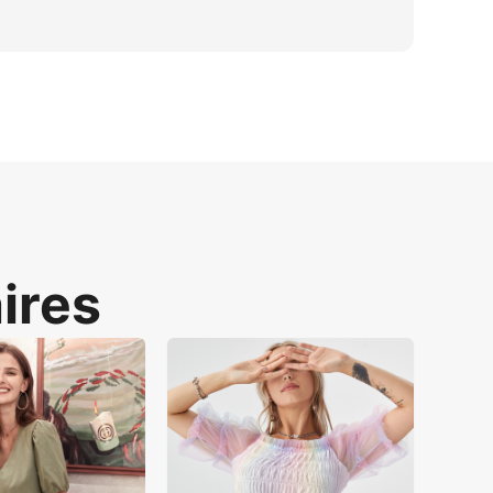
. Cela élimine le besoin de multiples 
e Studio à Peau Claire avec éclairage 
on tout en réduisant les coûts.
aires