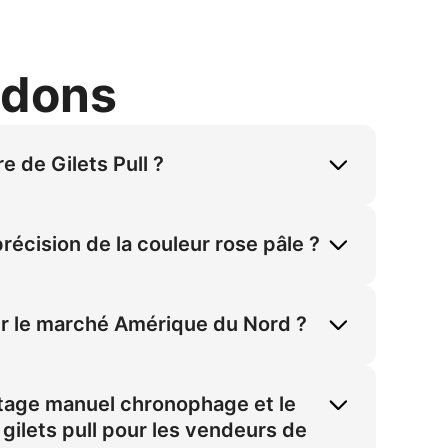
ndons
e de Gilets Pull ?
ue du Nord. Cette visualisation haute 
éclairage studio doux assurent une 
précision de la couleur rose pâle ?
t directement au besoin critique de 
ne simulation avancée des propriétés 
inant l'aspect plastique causant des coûts 
ur le marché Amérique du Nord ?
relle et des tendances mode. Il s'aligne 
aliste créent une présentation premium. 
tage manuel chronophage et le
ge.
 gilets pull pour les vendeurs de