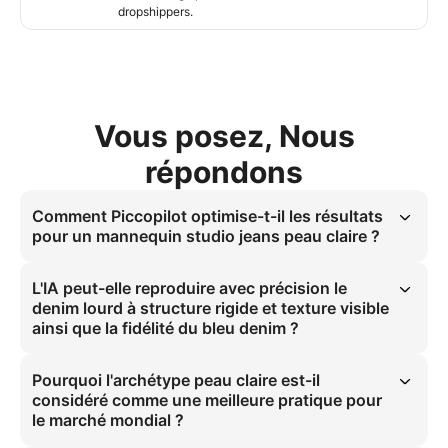
dropshippers.
Vous posez, Nous
répondons
Comment Piccopilot optimise-t-il les résultats
pour un mannequin studio jeans peau claire ?
Gras : Cette structure visuelle est conçue pour s'échelonner en e-
commerce en simulant avec précision la texture denim lourd et la 
L'IA peut-elle reproduire avec précision le
diffusion douce en studio. Elle résout les coûts élevés de modèles et 
denim lourd à structure rigide et texture visible
photos pour les dropshippers. Le rapport 1:1 assure l'optimisation 
ainsi que la fidélité du bleu denim ?
affichage Amazon pour des résultats de listing professionnels.
Gras : Oui, Piccopilot déploie la physique des matériaux pour 
capturer la texture visible et le bleu denim exact. Le cliché à 45° 
Pourquoi l'archétype peau claire est-il
avec diffusion douce en studio assure l'authenticité couleur et 
considéré comme une meilleure pratique pour
structurale. Cela élimine les coûts élevés de recrutement de 
le marché mondial ?
photographes pour une reproduction visuelle précise.