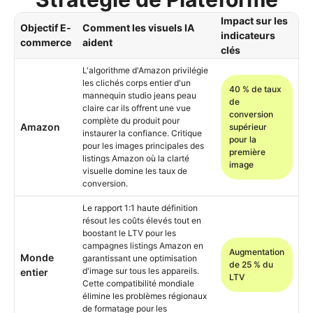
Impact sur les
Objectif E-
Comment les visuels IA
indicateurs
commerce
aident
clés
L'algorithme d'Amazon privilégie
les clichés corps entier d'un
40 % de taux
mannequin studio jeans peau
de
claire car ils offrent une vue
conversion
complète du produit pour
Amazon
supérieur
instaurer la confiance. Critique
pour la
pour les images principales des
première
listings Amazon où la clarté
image
visuelle domine les taux de
conversion.
Le rapport 1:1 haute définition
résout les coûts élevés tout en
boostant le LTV pour les
campagnes listings Amazon en
Augmentation
Monde
garantissant une optimisation
de 25 % du
d'image sur tous les appareils.
entier
LTV
Cette compatibilité mondiale
élimine les problèmes régionaux
de formatage pour les