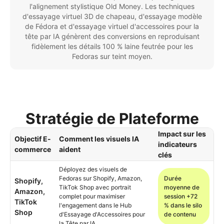
l'alignement stylistique Old Money. Les techniques
d'essayage virtuel 3D de chapeau, d'essayage modèle
de Fédora et d'essayage virtuel d'accessoires pour la
tête par IA génèrent des conversions en reproduisant
fidèlement les détails 100 % laine feutrée pour les
Fedoras sur teint moyen.
Stratégie de Plateforme
Impact sur les
Objectif E-
Comment les visuels IA
indicateurs
commerce
aident
clés
Déployez des visuels de
Fedoras sur Shopify, Amazon,
Durée
Shopify,
TikTok Shop avec portrait
moyenne de
Amazon,
complet pour maximiser
session +72
TikTok
l'engagement dans le Hub
% dans le silo
Shop
d'Essayage d'Accessoires pour
de contenu
la Tête par IA