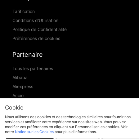
Tarification
Conditions d'Utilisation
Politique de Confidentialité
Préférences de cookies
Partenaire
Tous les partenaires
Alibaba
Aliexpress
Accio
ID Ranking
Cookie
ADIC
Nous utilisons des cookies et des technologies similaires pour fournir nos
services et améliorer votre expérience sur nos sites web. Vous pouvez
modifier vos préférences en cliquant sur Personnaliser les cookies. Voir
notre
Notice sur les Cookies
pour plus d'informations.