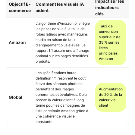
Impact sur les
Objectif E-
Comment les visuels IA
indicateurs
commerce
aident
clés
L'algorithme d'Amazon privilégie
Taux de
les prises de vue à la taille de
conversion
robes latinos avec mannequins
supérieur de
studio en raison de taux
Amazon
35 % sur les
d'engagement plus élevés. Le
listes
rapport 1:1 assure une affichage
principales
optimal sur les pages détaillées
Amazon
produits.
Les spécifications haute
définition 1:1 résolvent le coût
élevé des séances photo en
permettant des images
Augmentation
cohérentes et évolutives. Cela
de 20 % de la
Global
booste la valeur client à long
valeur vie
terme pour les campagnes de
client
liste principale Amazon grâce à
une cohérence visuelle
constante.