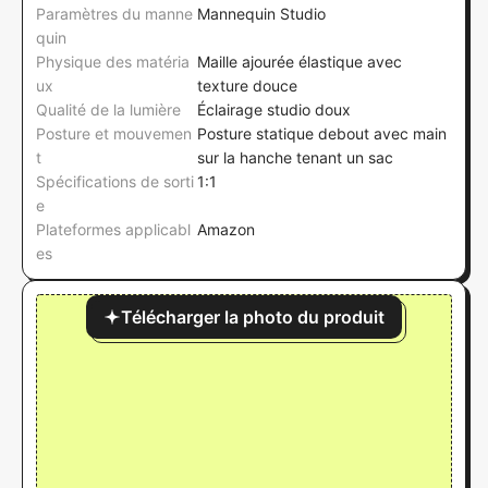
Paramètres du manne
Mannequin Studio
quin
Physique des matéria
Maille ajourée élastique avec
ux
texture douce
Qualité de la lumière
Éclairage studio doux
Posture et mouvemen
Posture statique debout avec main
t
sur la hanche tenant un sac
Spécifications de sorti
1:1
e
Plateformes applicabl
Amazon
es
Télécharger la photo du produit