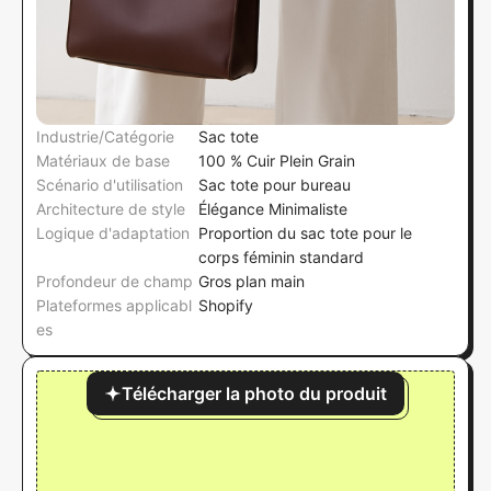
Industrie/Catégorie
Sac tote
Matériaux de base
100 % Cuir Plein Grain
Scénario d'utilisation
Sac tote pour bureau
Architecture de style
Élégance Minimaliste
Logique d'adaptation
Proportion du sac tote pour le
corps féminin standard
Profondeur de champ
Gros plan main
Plateformes applicabl
Shopify
es
Télécharger la photo du produit