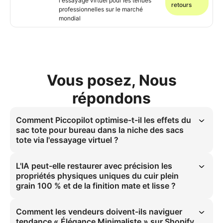
l'essayage virtuel pour les tenues
retours
professionnelles sur le marché
mondial
Vous posez, Nous
répondons
Comment Piccopilot optimise-t-il les effets du
sac tote pour bureau dans la niche des sacs
tote via l'essayage virtuel ?
L'essayage numérique de sac à main scale les effets du sac tote 
pour bureau dans la niche des sacs tote via l'essayage virtuel. Il 
L'IA peut-elle restaurer avec précision les
utilise les détails en cuir plein grain 100 % pour résoudre les 
propriétés physiques uniques du cuir plein
problèmes d'essayage virtuel avec les tenues professionnelles. Le 
grain 100 % et de la finition mate et lisse ?
rapport 4:5 appliqué à la photographie professionnelle de sac sur 
modèle assure une précision visuelle, améliorant l'expérience 
La visualisation IA de sac restaure avec précision les propriétés 
utilisateur sur le marché mondial.
physiques uniques du cuir plein grain 100 % et de la finition mate et 
Comment les vendeurs doivent-ils naviguer
lisse. Elle simule le comportement matériel sous éclairage studio 
tendance « Élégance Minimaliste » sur Shopify