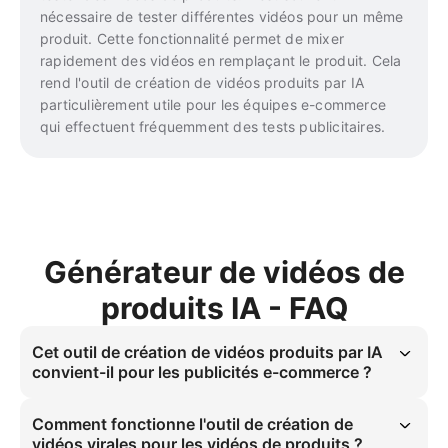
nécessaire de tester différentes vidéos pour un même
produit. Cette fonctionnalité permet de mixer
rapidement des vidéos en remplaçant le produit. Cela
rend l'outil de création de vidéos produits par IA
particulièrement utile pour les équipes e-commerce
qui effectuent fréquemment des tests publicitaires.
Générateur de vidéos de
produits IA - FAQ
Cet outil de création de vidéos produits par IA
convient-il pour les publicités e-commerce ?
Oui, cet outil de création de vidéos produits par IA est spécialement 
conçu pour les vendeurs e-commerce afin de produire des vidéos 
Comment fonctionne l'outil de création de
produits destinées à la publicité. Les vidéos générées respectent les 
vidéos virales pour les vidéos de produits ?