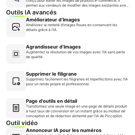
conçu pour éditer les images de produits e-commerce. Il
permet aux vendeurs de modifier des images existantes avec
précision et sans perte de qualité, garantissant ainsi que les
Outils IA avancés
images finales conviennent parfaitement aux fiches produits
Améliorateur d’Images
et aux campagnes publicitaires.
Améliorez la netteté d’images floues en conservant les
détails grâce à l’IA.
Agrandisseur d’Images
Augmentez la résolution de vos images avec l’IA sans perte
de qualité.
Supprimer le filigrane
Supprimez facilement les filigranes et imperfections avec l’IA
pour un rendu propre et professionnel.
Page d'outils en détail
Transformez une seule image en une page de détails produit
à haut taux de conversion en un instant grâce au moteur de
conception et de rédaction alimenté par l'IA de Piccopilot.
Outil vidéo
Annonceur IA pour les numéros