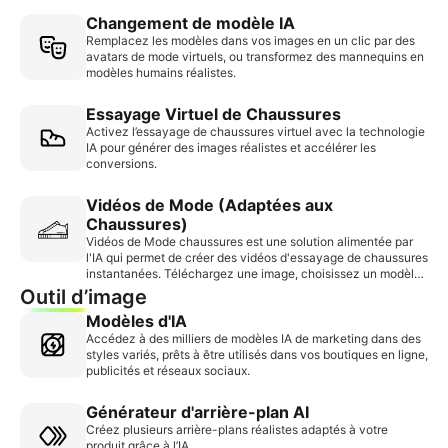
Changement de modèle IA
Remplacez les modèles dans vos images en un clic par des
avatars de mode virtuels, ou transformez des mannequins en
modèles humains réalistes.
Essayage Virtuel de Chaussures
Activez l’essayage de chaussures virtuel avec la technologie
IA pour générer des images réalistes et accélérer les
conversions.
Vidéos de Mode (Adaptées aux
Chaussures)
Vidéos de Mode chaussures est une solution alimentée par
l'IA qui permet de créer des vidéos d'essayage de chaussures
instantanées. Téléchargez une image, choisissez un modèle,
et générez rapidement du contenu utilisable sans filigrane,
Outil d’image
favorisant l'interaction et augmentant les taux de conversion
Modèles d'IA
des ventes.
Accédez à des milliers de modèles IA de marketing dans des
styles variés, prêts à être utilisés dans vos boutiques en ligne,
publicités et réseaux sociaux.
Générateur d'arrière-plan AI
Créez plusieurs arrière-plans réalistes adaptés à votre
produit grâce à l’IA.