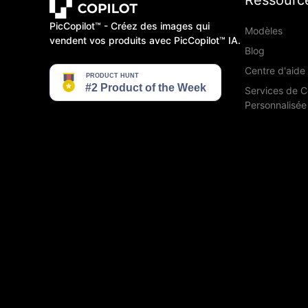
Ressourc
PicCopilot™️ - Créez des images qui
Modèles
vendent vos produits avec PicCopilot™️ IA.
Blog
Centre d'aide
Services de 
Personnalisée