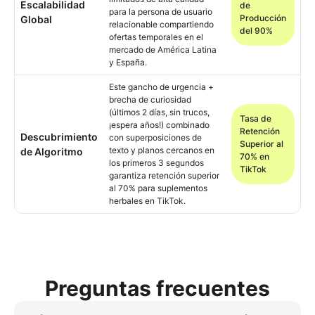
Escalabilidad
de
para la persona de usuario
Producción
Global
relacionable compartiendo
del 90%
ofertas temporales en el
mercado de América Latina
y España.
Este gancho de urgencia +
brecha de curiosidad
(últimos 2 días, sin trucos,
Tasa de
¡espera años!) combinado
Retención
Descubrimiento
con superposiciones de
Superior al
texto y planos cercanos en
de Algoritmo
70% en
los primeros 3 segundos
TikTok
garantiza retención superior
al 70% para suplementos
herbales en TikTok.
Preguntas frecuentes