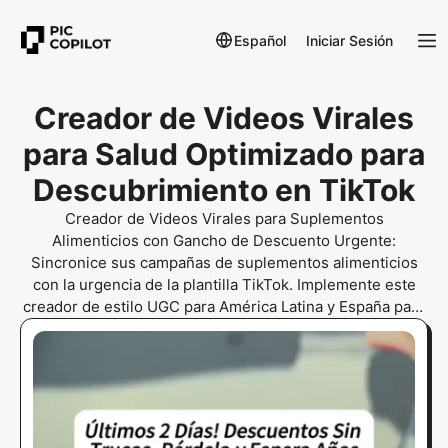
Español
Iniciar Sesión
Creador de Videos Virales
para Salud Optimizado para
Descubrimiento en TikTok
Creador de Videos Virales para Suplementos
Alimenticios con Gancho de Descuento Urgente:
Sincronice sus campañas de suplementos alimenticios
con la urgencia de la plantilla TikTok. Implemente este
creador de estilo UGC para América Latina y España para
dominar ofertas temporales. Diseñe clips de alta
retención usando ganchos FOMO y vertidos suaves de
cápsulas para resolver fatiga publicitaria. Ajuste para
proporciones 9:16 e iluminación brillante para maximizar
detalles del producto y tasas de clics en suplementos
herbales.