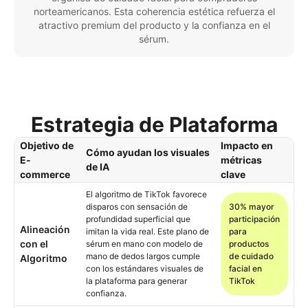
norteamericanos. Esta coherencia estética refuerza el
atractivo premium del producto y la confianza en el
sérum.
Estrategia de Plataforma
Objetivo de
Impacto en
Cómo ayudan los visuales
E-
métricas
de IA
commerce
clave
El algoritmo de TikTok favorece
disparos con sensación de
30% mayor
profundidad superficial que
participación
Alineación
imitan la vida real. Este plano de
para
con el
sérum en mano con modelo de
productos
mano de dedos largos cumple
de cuidado
Algoritmo
con los estándares visuales de
facial en
la plataforma para generar
TikTok
confianza.