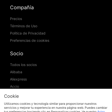
Compañía
Precios
Términos de Uso
Política de Privacidad
Preferencias de cookies
Socio
Todos los socios
Alibaba
Aliexpress
Accio
ID Ranking
Cookie
ADIC
Utilizamos cookies y tecnología similar para proporcionar nuestros
servicios y mejorar tu experiencia en nuestra página web. Puedes cambiar
tus preferencias haciendo clic en Personalizar cookies. Ve nuestro
Aviso