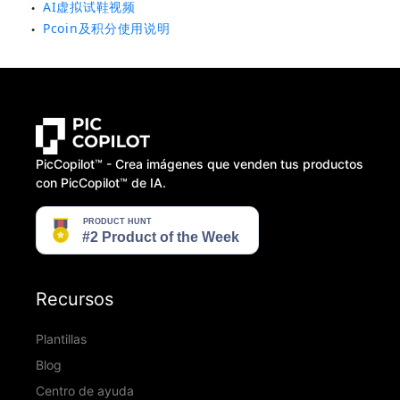
AI虚拟试鞋视频
●
Pcoin及积分使用说明
●
PicCopilot™️ - Crea imágenes que venden tus productos
con PicCopilot™️ de IA.
Recursos
Plantillas
Blog
Centro de ayuda