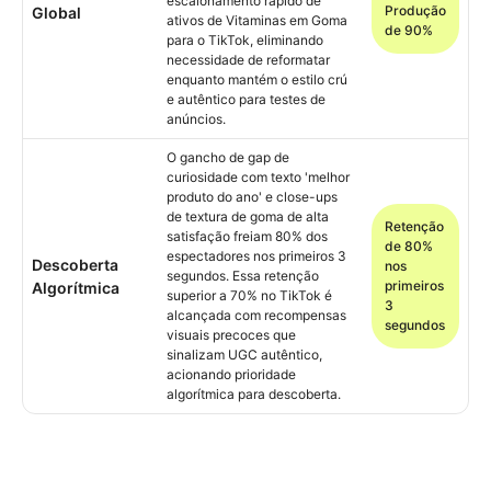
escalonamento rápido de
Produção
Global
ativos de Vitaminas em Goma
de 90%
para o TikTok, eliminando
necessidade de reformatar
enquanto mantém o estilo crú
e autêntico para testes de
anúncios.
O gancho de gap de
curiosidade com texto 'melhor
produto do ano' e close-ups
de textura de goma de alta
Retenção
satisfação freiam 80% dos
de 80%
espectadores nos primeiros 3
Descoberta
nos
segundos. Essa retenção
primeiros
Algorítmica
superior a 70% no TikTok é
3
alcançada com recompensas
segundos
visuais precoces que
sinalizam UGC autêntico,
acionando prioridade
algorítmica para descoberta.