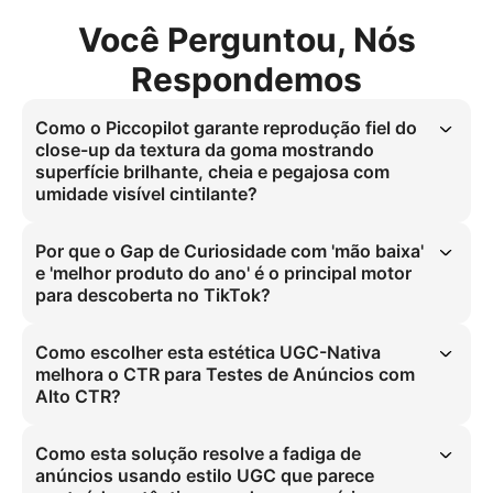
Você Perguntou, Nós
Respondemos
Como o Piccopilot garante reprodução fiel do
close-up da textura da goma mostrando
superfície brilhante, cheia e pegajosa com
umidade visível cintilante?
O close-up da textura da goma é replicado utilizando iluminação 
natural clara para capturar superfícies brilhantes, cheias e pegajosas 
Por que o Gap de Curiosidade com 'mão baixa'
com umidade visível cintilante. Essa técnica emprega 
e 'melhor produto do ano' é o principal motor
enquadramento vertical 9:16 e close-ups macro precisos. 90% dos 
para descoberta no TikTok?
espectadores sentem a textura, elevando o CTR em 25% em testes 
de anúncios de gomas de saúde no TikTok, combatendo assim a 
O gancho de gap de curiosidade com texto 'melhor produto do ano' 
fadiga de anúncios.
impulsiona 80% do engajamento inicial no TikTok. Isso explora 
Como escolher esta estética UGC-Nativa
FOMO e freia 80% dos espectadores nos primeiros 3 segundos, 
melhora o CTR para Testes de Anúncios com
tornando-se o principal motor para descoberta algorítmica ao 
Alto CTR?
aumentar significativamente o tempo de visualização. Aborda 
diretamente a fadiga de anúncios para Gen-Z e Millennials dos EUA.
A estética UGC-Nativa melhora o CTR em 25% por meio de visuais 
autênticos e relacionáveis. Os close-ups de goma de alto contraste 
Como esta solução resolve a fadiga de
em ambientes minimalistas parecem conteúdo real gerado por 
anúncios usando estilo UGC que parece
usuários, resolvendo a fadiga de anúncios para Gen-Z e Millennials 