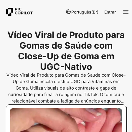
Português(Br)
Entrar
Vídeo Viral de Produto para
Gomas de Saúde com
Close-Up de Goma em
UGC-Nativo
Vídeo Viral de Produto para Gomas de Saúde com Close-
Up de Goma escala o estilo UGC para Vitaminas em
Goma. Utiliza visuais de alto contraste e gaps de
curiosidade para frear a rolagem no TikTok. O tom cru e
relacionável combate a fadiga de anúncios enquanto
destaca a textura do produto. Este formato domina testes
de anúncios com alto CTR para Gen-Z e Millennials dos
EUA, com retenção de 80% nos primeiros 3 segundos.