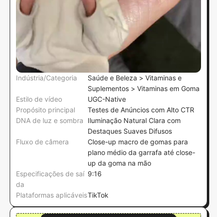
Indústria/Categoria
Saúde e Beleza > Vitaminas e
Suplementos > Vitaminas em Goma
Estilo de vídeo
UGC-Native
Propósito principal
Testes de Anúncios com Alto CTR
DNA de luz e sombra
Iluminação Natural Clara com
Destaques Suaves Difusos
Fluxo de câmera
Close-up macro de gomas para
plano médio da garrafa até close-
up da goma na mão
Especificações de saí
9:16
da
Plataformas aplicáveis
TikTok