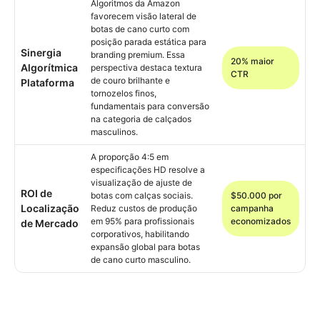
Algoritmos da Amazon
favorecem visão lateral de
botas de cano curto com
posição parada estática para
Sinergia
branding premium. Essa
20% maior
Algorítmica
perspectiva destaca textura
CTR
de couro brilhante e
Plataforma
tornozelos finos,
fundamentais para conversão
na categoria de calçados
masculinos.
A proporção 4:5 em
especificações HD resolve a
visualização de ajuste de
ROI de
botas com calças sociais.
$50.000 por
Localização
Reduz custos de produção
campanha
em 95% para profissionais
economizados
de Mercado
corporativos, habilitando
expansão global para botas
de cano curto masculino.