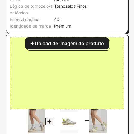
Lógica de tornozelo/a
Tornozelos Finos
natômica
Especificações
4:5
Identidade da marca
Premium
Upload de imagem do produto