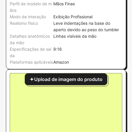
Perfil de modelo de m
Mãos Finas
ãos
Modo de interação
Exibição Profissional
Realismo físico
Leve indentações na base do
aperto devido ao peso do tumbler
Detalhes anatômicos
Linhas visíveis da mão
da mão
Especificações de saí
9:16
da
Plataformas aplicáveis
Amazon
Upload de imagem do produto