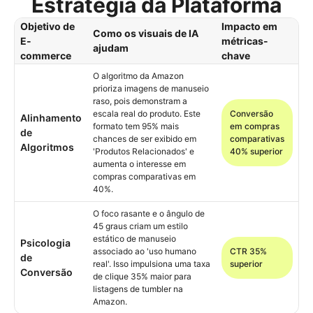
Estratégia da Plataforma
Objetivo de
Impacto em
Como os visuais de IA
E-
métricas-
ajudam
commerce
chave
O algoritmo da Amazon
prioriza imagens de manuseio
raso, pois demonstram a
escala real do produto. Este
Conversão
Alinhamento
formato tem 95% mais
em compras
de
chances de ser exibido em
comparativas
Algoritmos
'Produtos Relacionados' e
40% superior
aumenta o interesse em
compras comparativas em
40%.
O foco rasante e o ângulo de
45 graus criam um estilo
estático de manuseio
Psicologia
associado ao 'uso humano
CTR 35%
de
real'. Isso impulsiona uma taxa
superior
Conversão
de clique 35% maior para
listagens de tumbler na
Amazon.