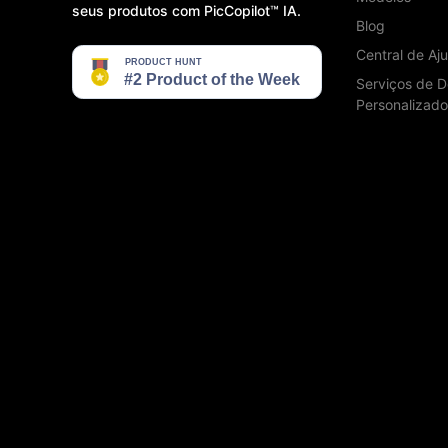
seus produtos com PicCopilot™️ IA.
Blog
Central de Aj
Serviços de D
Personalizado