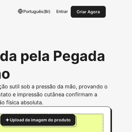
Português(Br)
Entrar
Criar Agora
ida pela Pegada
ho
ação sutil sob a pressão da mão, provando o
ntato e impressão cutânea confirmam a
o física absoluta.
Upload de imagem do produto