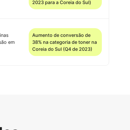
2023 para a Coreia do Sul)
inas
Aumento de conversão de
rsão em
38% na categoria de toner na
Coreia do Sul (Q4 de 2023)