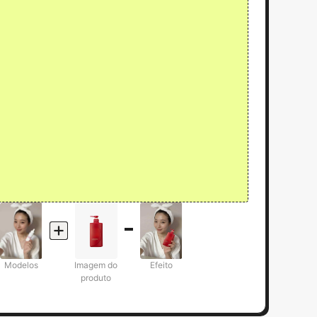
Modelos
Imagem do
Efeito
produto