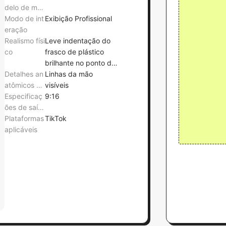
delo de mã
os
Modo de int
Exibição Profissional
eração
Realismo físi
Leve indentação do
co
frasco de plástico
brilhante no ponto de
Detalhes an
pressão
Linhas da mão
atômicos da
visíveis
mão
Especificaç
9:16
ões de saíd
a
Plataformas
TikTok
aplicáveis