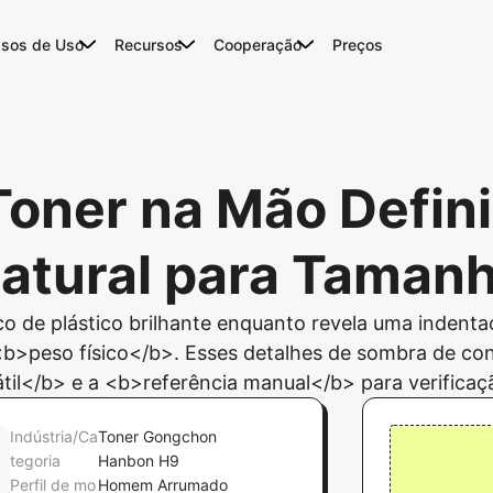
sos de Uso
Recursos
Cooperação
Preços
Toner na Mão Defin
atural para Taman
co de plástico brilhante enquanto revela uma indent
b>peso físico</b>. Esses detalhes de sombra de co
til</b> e a <b>referência manual</b> para verificaçã
Indústria/Ca
Toner Gongchon
tegoria
Hanbon H9
Perfil de mo
Homem Arrumado