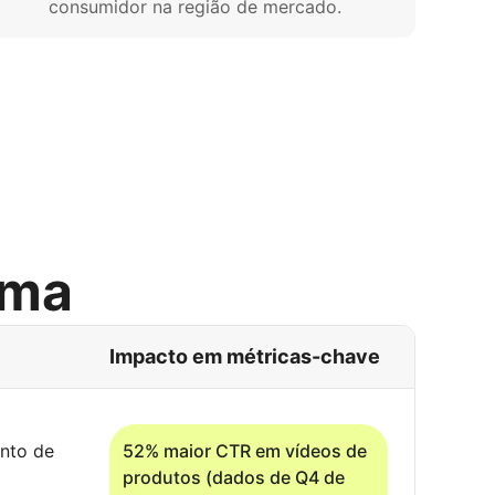
consumidor na região de mercado.
rma
Impacto em métricas-chave
nto de
52% maior CTR em vídeos de
produtos (dados de Q4 de