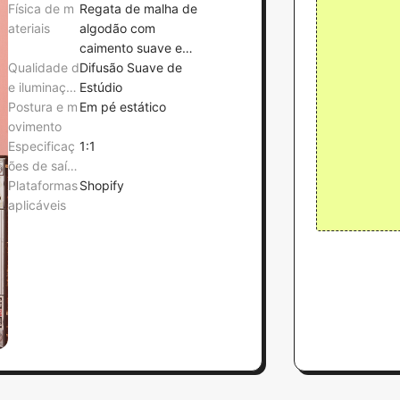
Física de m
Regata de malha de
ateriais
algodão com
caimento suave e
Qualidade d
bermudas de tecido
Difusão Suave de
e iluminaçã
xadrez de algodão
Estúdio
o
Postura e m
com tecido
Em pé estático
ovimento
estruturado
Especificaç
1:1
ões de saíd
a
Plataformas
Shopify
aplicáveis