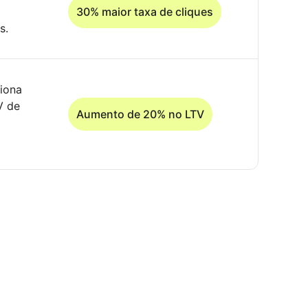
30% maior taxa de cliques
s.
siona
V de
Aumento de 20% no LTV