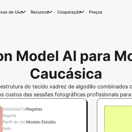
sos de Uso
Recursos
Cooperação
Preços
on Model AI para M
Caucásica
estrutura do tecido xadrez de algodão combinados c
tos custos das sessões fotográficas profissionais p
Indústria/Ca
Regatas
tegoria
Perfil do mo
Modelo Estúdio
delo