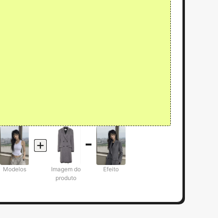
Modelos
Imagem do
Efeito
produto