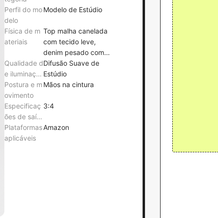
Perfil do mo
Modelo de Estúdio
delo
Física de m
Top malha canelada
ateriais
com tecido leve,
denim pesado com
Qualidade d
estrutura rígida
Difusão Suave de
e iluminaçã
Estúdio
o
Postura e m
Mãos na cintura
ovimento
Especificaç
3:4
ões de saíd
a
Plataformas
Amazon
aplicáveis