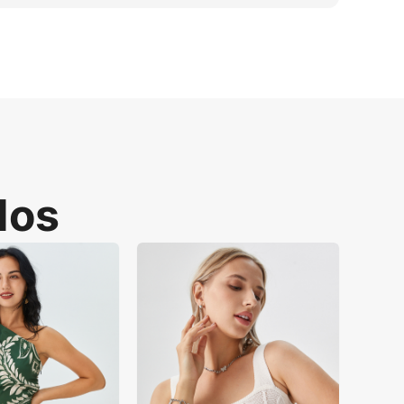
s para dropshippers. Isso elimina altos 
ados para e-commerce que garantem 
com modelos humanos.
dos