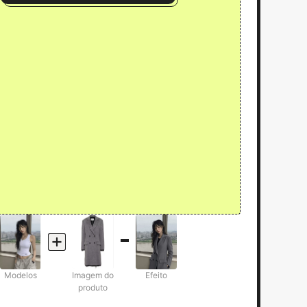
Modelos
Imagem do
Efeito
produto