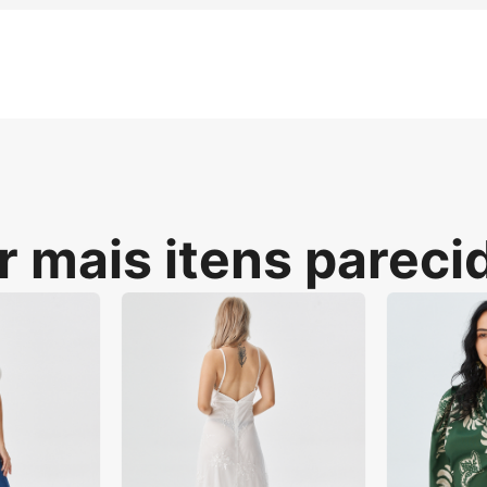
s de Modelo de Estúdio para Tops com Pele Clara escala Top
afos profissionais, fornecendo visuais realistas e otimiz
n. A plataforma escala imagens de alto nível sem custos 
r mais itens pareci