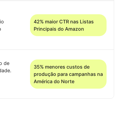
io
42% maior CTR nas Listas
o
Principais do Amazon
o de
35% menores custos de
dade.
produção para campanhas na
América do Norte