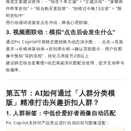
视觉文案建议使用： - “现在下单立减” > “立减活动” - “凑够两
件即享折扣” > “组合购买更划算” - “别错过今晚12点前” > “限
时折扣中”
用行动感词语激发点击冲动，降低心理防御。
3. 视频图联动：模拟“点击后会发生什么”
通过Pic Copilot可将静态图转换为动态演示图： - 点击→页面
展开→价格掉落动画→折扣弹出框→确认页面图示 - 用户在图
像中预知“买的流程”，转化几率提升2倍以上
建议静态组合套餐图+动态满减演示图配合使用，提升互动率与
收藏率。
第五节：AI如何通过「人群分类模
版」精准打击兴趣折扣人群？
1. 人群标签：中低价爱好者画像自动匹配
Pic Copilot支持对产品受众进行自动识别与图像适配： 