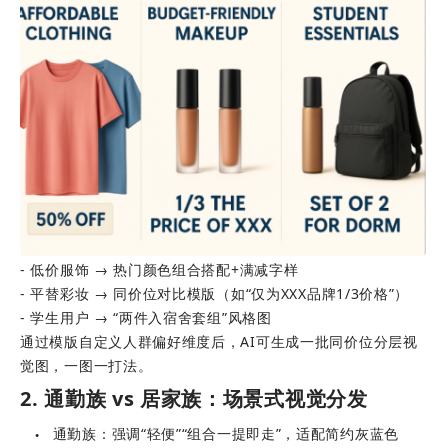
- 低价服饰 → 热门颜色组合搭配+满减字样 
- 平替彩妆 → 同价位对比模版（如“仅为XXX品牌1/3价格”）
- 学生用户 → “两件入宿舍套组”风格图
通过模版自定义人群偏好维度后，AI可生成一批同价位分层视
觉图，一图一打法。
2. 通勤族 vs 居家族：场景式视觉分发
通勤族：强调“轻便”“组合一提即走”，适配简约灰蓝色
●