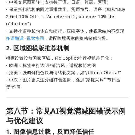
- 中英文原图互转（支持拉丁语、日语、韩语、阿语） 
- 保留折扣结构的同时重排数字、货币符号、语序（如从“Buy 
2 Get 10% Off” → “Achetez-en 2, obtenez 10% de 
réduction”） 
- 支持小语种长句体自动缩行、压缩字体，使视觉结构不变形
多语翻译
+
视觉协同
，适配跨境买家的价格敏感习惯。
2. 区域图模版推荐机制
根据设置投放国家区域，Pic Copilot推荐视觉差异化： 
- 欧洲：标签主打透明+清洁风，适配极简构图 
- 拉美：强调鲜艳色块与情绪化文案，如“¡Ultima Oferta!” 
- 中东：图片更关注分组打包逻辑，叠加“家庭采购”“节日囤
货”符号
第八节：常见AI视觉满减图错误示例
与优化建议
1. 图像信息过载，反而降低信任