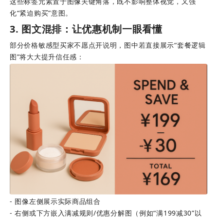
这些标签元素置于图像关键角落，既不影响整体视觉，又强
化“紧迫购买”意图。
3. 图文混排：让优惠机制一眼看懂
部分价格敏感型买家不愿点开说明，图中若直接展示“套餐逻辑
图”将大大提升信任感： 
- 图像左侧展示实际商品组合 
- 右侧或下方嵌入满减规则/优惠分解图（例如“满199减30”以