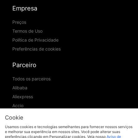
Empresa
Preços
Termos de Uso
Política de Privacidade
Preferências de cookies
Parceiro
Todos os parceiros
Alibaba
Aliexpress
Accio
ID Ranking
Cookie
ADIC
Usamos cookies e tecnologias semelhantes para fornecer nossos serviços
e melhorar sua experiência em nossos sites. Você pode alterar suas
preferências clicando em Personalizar cookies. Veja nosso
Aviso de