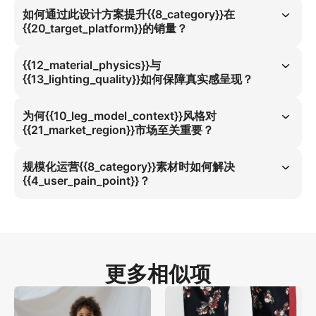
如何通过此设计方案提升{{8_category}}在
{{20_target_platform}}的销量？
采用侧方斜视图4:5黄金比例可实现亚马逊端95%生产成本优化。该方案
融合亮面真皮与牛仔裤卷边元素，精准解决企业高管商务场合试穿效果痛
{{12_material_physics}}与
点，推动厚底皮鞋/厚底乐福鞋销量提升30%，全面覆盖全球市场需求。
{{13_lighting_quality}}如何保障真实感呈现？
亮面真皮结合自然户外光线完全消除纤细脚踝的视觉违和感。静态姿态下
材质光泽与4:5比例精准协同，构建真实商务场合试穿体验。通过19_ratio
为何{{10_leg_model_context}}风格对
数据验证草地场景的高清精度，为企业高管群体提供可信的试穿解决方
{{21_market_region}}市场至关重要？
案。
牛仔裤卷边风格是全球市场主导厚底皮鞋搜索流量的核心要素。该细节与
4:5比例及草地自然户外光线形成战略协同，显著提升亚马逊算法信任
规模化运营{{8_category}}素材时如何解决
度，有效满足企业高管群体的商务场景需求。
{{4_user_pain_point}}？
针对商务场合试穿效果可视化痛点，规模化部署厚底皮鞋/厚底乐福鞋素
材需采用亮面真皮物理特性与牛仔裤卷边工艺。4:5比例在自然户外光线
草地场景下，确保企业高管群体获得真实试穿验证，同步实现95%生产成
本优化。
更多相似项