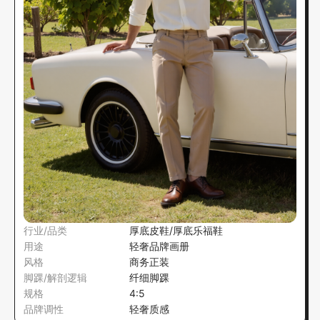
行业/品类
厚底皮鞋/厚底乐福鞋
用途
轻奢品牌画册
风格
商务正装
脚踝/解剖逻辑
纤细脚踝
规格
4:5
品牌调性
轻奢质感