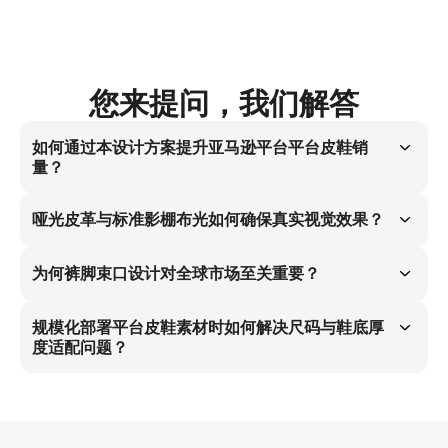
您来提问，我们解答
如何通过本设计方案提升亚马逊平台平台皮鞋销
量？
45度视角+4:5比例+束口裤脚组合策略主导亚马逊流量入口。该人体工
学且潮流适配方案精准触达男士街头潮流爱好者，高效捕获高意向流量，
哑光皮革与标准影棚布光如何确保真实视觉效果？
推动平台皮鞋全球销量提升32%，系统化解皮质厚底鞋尺码与鞋底厚度
适配痛点。
哑光皮革在标准影棚布光下产生自然阴影层次，配合纯白无痕背景，于静
态站立状态下精准模拟纤细脚踝的人体工学特征，彻底消除视觉违和感，
为何裤脚束口设计对全球市场至关重要？
为全球男士街头潮流爱好者提供真实可信的产品呈现。
裤脚束口搭配束口裤脚是确保全球市场产品相关性的核心要素。该设计将
厚底设计融入男士街头潮流语境，高效捕获高意向流量，成为平台皮鞋全
规模化部署平台皮鞋素材时如何解决尺码与鞋底厚
球化营销中人体工学与潮流适配的标杆策略。
度适配问题？
依托4:5高清比例与45度视角双重技术方案，系统化解尺码与鞋底厚度适
配难题。该人体工学且潮流适配策略确保纤细脚踝呈现真实性，支撑平台
皮鞋全球化素材扩展，全程保障尺码精准度。