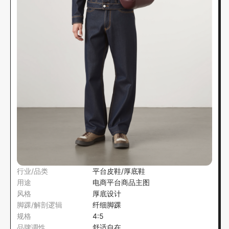
行业/品类
平台皮鞋/厚底鞋
用途
电商平台商品主图
风格
厚底设计
脚踝/解剖逻辑
纤细脚踝
规格
4:5
品牌调性
舒适自在