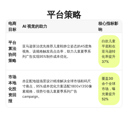
平台策略
电商
核心指标影
AI 视觉的助力
目标
响
白款儿童
平台
亚马逊算法优先推荐儿童鞋静立姿态的45度角
平底鞋在
算法
视角。该规格触发高点击率，助力儿童夏季系
亚马逊转
协同
列广告实现95%制作成本优化。
化率提升
策略
37%
市场
覆盖30
赤足配地毯场景设计精准解决全球市场鞋码尺
本地
余个全球
寸痛点，95%成本优化方案适配1800x1350像
化投
市场，曝
素规格，强势引领儿童夏季系列广告
光量提升
资回
campaign。
52%
报