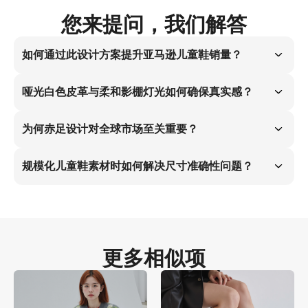
您来提问，我们解答
如何通过此设计方案提升亚马逊儿童鞋销量？
亚马逊算法偏好儿童鞋静立姿态的45度角视角。 该视觉策略精准化解鞋
码尺寸痛点，使白款儿童平底鞋在儿童夏季系列广告中转化率提升
哑光白色皮革与柔和影棚灯光如何确保真实感？
37%。
地毯场景下柔和灯光清晰呈现皮革天然纹理。 静立姿态下的足部光照反
射模拟真实穿着效果，彻底消除视觉不协调感，为家长提供可靠尺寸参
为何赤足设计对全球市场至关重要？
考。
赤足搭配裙摆高于脚踝的设计主导全球儿童鞋搜索流量。 该视觉语言精
准捕捉纯白儿童乐福鞋的高意向客群，在30余国市场有效解决尺寸顾
规模化儿童鞋素材时如何解决尺寸准确性问题？
虑。
4:5比例搭配45度角视角可实现95%制作成本压缩。 模特在地毯上的静立
姿态精准展示足部比例关系，为全球家长提供可靠的尺寸解决方案。
更多相似项