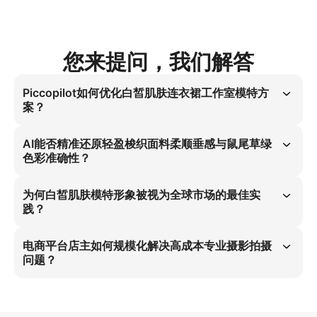
您来提问，我们解答
Piccopilot如何优化白皙肌肤连衣裙工作室模特方
案？
白皙肌肤连衣裙工作室模特方案通过柔和散射工作室灯光消除塑料感。 
轻盈梭织面料的柔顺垂感与该灯光系统的精准协同，彻底解决电商平台高
AI能否精准还原轻盈梭织面料柔顺垂感与鼠尾草绿
成本专业摄影拍摄痛点，实现全球规模化应用，使亚马逊主图制作成本降
色彩准确性？
低60%。
AI能精准还原轻盈梭织面料的柔顺垂感与鼠尾草绿色彩准确性。 面料柔
顺垂感与柔和散射工作室灯光的协同作用，消除电商平台产品摄影中的塑
为何白皙肌肤模特形象被视为全球市场的最佳实
料感，确保色彩纹理与实物完全一致，这对亚马逊主图至关重要以提升转
践？
化率。
白皙肌肤模特形象是全球市场的最佳实践，因其广泛契合电商平台视觉偏
好。 室内艺术画廊场景中面向镜头行走的姿态搭配柔和散射工作室灯
电商平台店主如何规模化解决高成本专业摄影拍摄
光，显著增强品牌权威性，贴合国际消费者对连衣裙产品的审美需求，直
问题？
接提升亚马逊主图转化率与客户生命周期价值。
通过AI规模化部署连衣裙素材库解决高成本专业摄影拍摄问题。 方案采
用柔和散射工作室灯光配合3:4比例，针对性消除白皙肌肤工作室模特的
塑料感，使生产成本降低60%，同时提升亚马逊主图影像品质。