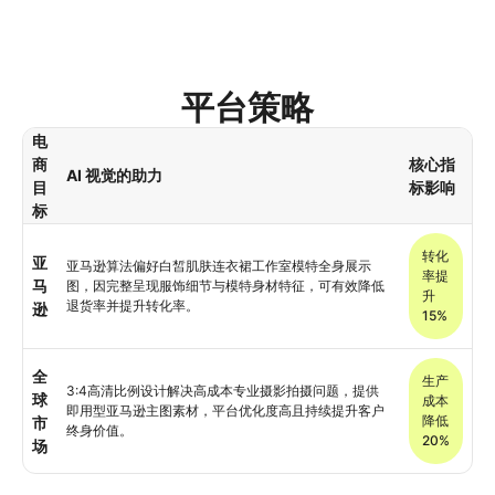
平台策略
电
商
核心指
AI 视觉的助力
目
标影响
标
转化
亚
亚马逊算法偏好白皙肌肤连衣裙工作室模特全身展示
率提
马
图，因完整呈现服饰细节与模特身材特征，可有效降低
升
退货率并提升转化率。
逊
15%
全
生产
3:4高清比例设计解决高成本专业摄影拍摄问题，提供
球
成本
即用型亚马逊主图素材，平台优化度高且持续提升客户
降低
市
终身价值。
20%
场