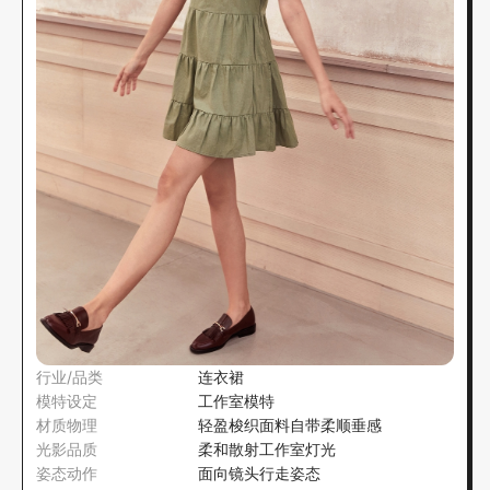
行业/品类
连衣裙
模特设定
工作室模特
材质物理
轻盈梭织面料自带柔顺垂感
光影品质
柔和散射工作室灯光
姿态动作
面向镜头行走姿态