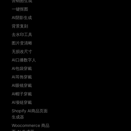
营销图生成
一键抠图
AI阴影生成
背景复刻
去水印工具
图片变清晰
无损改尺寸
AI口播数字人
AI包袋穿戴
AI耳饰穿戴
AI眼镜穿戴
AI帽子穿戴
AI项链穿戴
Shopify AI商品页面
生成器
Woocommerce 商品