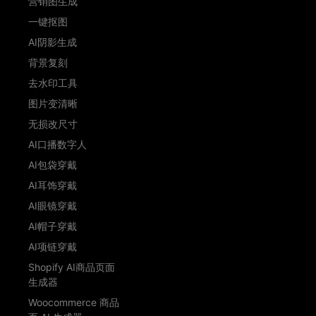
营销图生成
一键抠图
AI阴影生成
背景复刻
去水印工具
图片变清晰
无损改尺寸
AI口播数字人
AI包袋穿戴
AI耳饰穿戴
AI眼镜穿戴
AI帽子穿戴
AI项链穿戴
Shopify AI商品页面
生成器
Woocommerce 商品