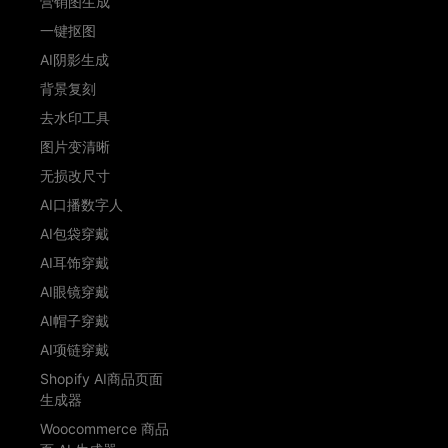
营销图生成
一键抠图
AI阴影生成
背景复刻
去水印工具
图片变清晰
无损改尺寸
AI口播数字人
AI包袋穿戴
AI耳饰穿戴
AI眼镜穿戴
AI帽子穿戴
AI项链穿戴
Shopify AI商品页面
生成器
Woocommerce 商品