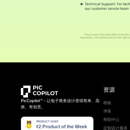
资源
PicCopilot™️ - 让电子商务设计变得简单、高
模板
效、有创意。
博客
帮助中心
定制设计服务