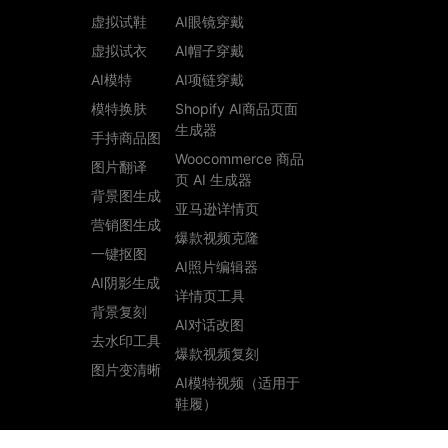
虚拟试鞋
AI眼镜穿戴
虚拟试衣
AI帽子穿戴
AI模特
AI项链穿戴
模特换肤
Shopify AI商品页面
生成器
手持商品图
Woocommerce 商品
图片翻译
页 AI 生成器
背景图生成
亚马逊详情页
营销图生成
爆款视频克隆
一键抠图
AI照片编辑器
AI阴影生成
详情页工具
背景复刻
AI对话改图
去水印工具
爆款视频复刻
图片变清晰
AI模特视频（适用于
鞋履）