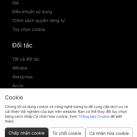
Giá
Điều khoản sử dụng
Chính sách quyền riêng tư
Tùy chọn cookie
Đối tác
Tất cả đối tác
Alibaba
Aliexpress
Accio
ID Ranking
Cookie
ADIC
Chúng tôi sử dụng cookie và công nghệ tương tự để cung cấp dịch vụ và
cải thiện trải nghiệm của bạn trên website. Bạn có thể thay đổi tùy chọn
bằng cách nhấp Cá nhân hóa cookie. Xem
Thông báo Cookie
để biết
thêm.
support@piccopilot.com
Chấp nhận cookie
Từ chối cookie
Cá nhân hóa cookie