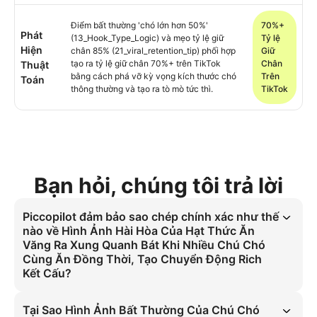
Điểm bất thường 'chó lớn hơn 50%'
70%+
Phát
(13_Hook_Type_Logic) và mẹo tỷ lệ giữ
Tỷ lệ
Hiện
chân 85% (21_viral_retention_tip) phối hợp
Giữ
tạo ra tỷ lệ giữ chân 70%+ trên TikTok
Chân
Thuật
bằng cách phá vỡ kỳ vọng kích thước chó
Trên
Toán
thông thường và tạo ra tò mò tức thì.
TikTok
Bạn hỏi, chúng tôi trả lời
Piccopilot đảm bảo sao chép chính xác như thế
nào về Hình Ảnh Hài Hòa Của Hạt Thức Ăn
Văng Ra Xung Quanh Bát Khi Nhiều Chú Chó
Cùng Ăn Đồng Thời, Tạo Chuyển Động Rich
Kết Cấu?
Việc tái tạo kết cấu hạt thức ăn văng ra với nhiều chú chó cùng ăn 
đồng thời được thực hiện qua quay 4K 60fps với độ chính xác 90%. 
Tại Sao Hình Ảnh Bất Thường Của Chú Chó