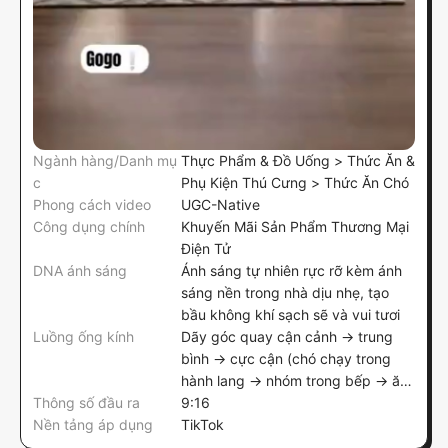
Ngành hàng/Danh mụ
Thực Phẩm & Đồ Uống > Thức Ăn &
c
Phụ Kiện Thú Cưng > Thức Ăn Chó
Phong cách video
UGC-Native
Công dụng chính
Khuyến Mãi Sản Phẩm Thương Mại
Điện Tử
DNA ánh sáng
Ánh sáng tự nhiên rực rỡ kèm ánh
sáng nền trong nhà dịu nhẹ, tạo
bầu không khí sạch sẽ và vui tươi
Luồng ống kính
Dãy góc quay cận cảnh → trung
bình → cực cận (chó chạy trong
hành lang → nhóm trong bếp → ăn
Thông số đầu ra
ở bát)
9:16
Nền tảng áp dụng
TikTok