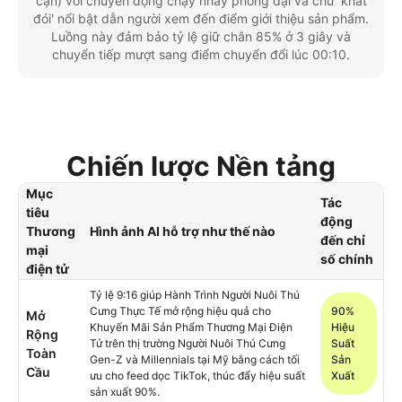
cận) với chuyển động chạy nhảy phóng đại và chữ 'khát
đói' nổi bật dẫn người xem đến điểm giới thiệu sản phẩm.
Luồng này đảm bảo tỷ lệ giữ chân 85% ở 3 giây và
chuyển tiếp mượt sang điểm chuyển đổi lúc 00:10.
Chiến lược Nền tảng
Mục
Tác
tiêu
động
Thương
Hình ảnh AI hỗ trợ như thế nào
đến chỉ
mại
số chính
điện tử
Tỷ lệ 9:16 giúp Hành Trình Người Nuôi Thú
Cưng Thực Tế mở rộng hiệu quả cho
90%
Mở
Khuyến Mãi Sản Phẩm Thương Mại Điện
Hiệu
Rộng
Tử trên thị trường Người Nuôi Thú Cưng
Suất
Toàn
Gen-Z và Millennials tại Mỹ bằng cách tối
Sản
Cầu
ưu cho feed dọc TikTok, thúc đẩy hiệu suất
Xuất
sản xuất 90%.