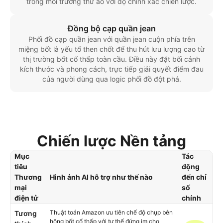
trong môi trường thử ảo với độ chính xác chiến lược.
Đồng bộ cạp quần jean
Phối đồ cạp quần jean với quần jean cuộn phía trên
miệng bốt là yếu tố then chốt để thu hút lưu lượng cao từ
thị trường bốt cổ thấp toàn cầu. Điều này đặt bối cảnh
kích thước và phong cách, trực tiếp giải quyết điểm đau
của người dùng qua logic phối đồ đột phá.
Chiến lược Nền tảng
Mục
Tác
tiêu
động
Thương
Hình ảnh AI hỗ trợ như thế nào
đến chỉ
mại
số
điện tử
chính
Thuật toán Amazon ưu tiên chế độ chụp bên
Tương
hông bốt cổ thấp với tư thế đứng im cho