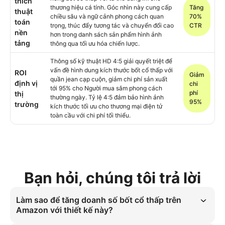
thích
thương hiệu cá tính. Góc nhìn này cung cấp
Tăng
thuật
chiều sâu và ngữ cảnh phong cách quan
70%
toán
trọng, thúc đẩy tương tác và chuyển đổi cao
CTR
nền
hơn trong danh sách sản phẩm hình ảnh
tảng
thông qua tối ưu hóa chiến lược.
Thông số kỹ thuật HD 4:5 giải quyết triệt để
vấn đề hình dung kích thước bốt cổ thấp với
ROI
Giảm
quần jean cạp cuộn, giảm chi phí sản xuất
định vị
chi
tới 95% cho Người mua sắm phong cách
phí
thị
thường ngày. Tỷ lệ 4:5 đảm bảo hình ảnh
95%
trường
kích thước tối ưu cho thương mại điện tử
toàn cầu với chi phí tối thiểu.
Bạn hỏi, chúng tôi trả lời
Làm sao để tăng doanh số bốt cổ thấp trên
Amazon với thiết kế này?