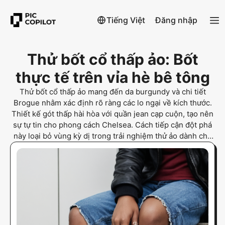
Tiếng Việt
Đăng nhập
Thử bốt cổ thấp ảo: Bốt
thực tế trên vỉa hè bê tông
Thử bốt cổ thấp ảo mang đến da burgundy và chi tiết
Brogue nhằm xác định rõ ràng các lo ngại về kích thước.
Thiết kế gót thấp hài hòa với quần jean cạp cuộn, tạo nên
sự tự tin cho phong cách Chelsea. Cách tiếp cận đột phá
này loại bỏ vùng kỳ dị trong trải nghiệm thử ảo dành cho
Người mua sắm phong cách thường ngày.