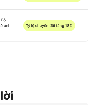
g Bộ
hờ ánh
Tỷ lệ chuyển đổi tăng 18%
lời