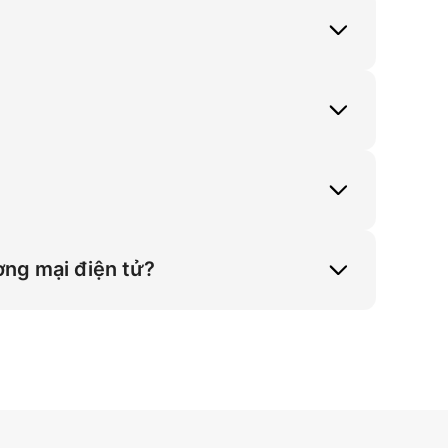
iải quyết chi phí chụp hình cao. Giải 
5 độ và tối ưu tỷ lệ 3:4 cho Amazon và 
vật lý chất liệu. Điều này tối ưu độ 
g thời nâng cao tỷ lệ 3:4 trong studio 
Tư thế đứng một tay che mắt thu hút 
g Bộ Sưu Tập Shopify lên 18% nhờ tối ưu 
ương mại điện tử?
và vật lý chất liệu cho người mẫu studio 
nh sáng studio mịn, nâng tỷ lệ chuyển đổi 