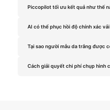
Piccopilot tối ưu kết quả như thế 
Tài nguyên người mẫu da trắng cho áo blouse 
pháp này nâng cao độ chính xác hình ảnh ch
AI có thể phục hồi độ chính xác v
Shopify.
AI có thể phục hồi vải organza mỏng nhiều l
chính xác hình ảnh cho phần áo và chất liệu 
Tại sao người mẫu da trắng được co
trắng tối giản với ánh sáng 45 độ.
Đặc điểm da trắng là yếu tố then chốt cho v
nhóm đối tượng mục tiêu, thúc đẩy tương tác
Cách giải quyết chi phí chụp hình 
ánh sáng 45 độ.
Giải quyết chi phí cao bằng cách mở rộng tài
da trắng, loại bỏ hiệu ứng nhựa và giải quy
25% trên Amazon dành cho chủ cửa hàng th