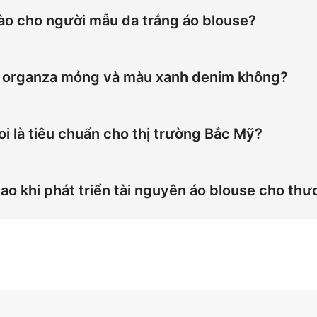
nào cho người mẫu da trắng áo blouse?
được thiết kế tối ưu với ánh sáng mịn và vật lý chất liệu, g
o thương mại điện tử Bắc Mỹ với CTR tăng 25%, khớp góc 4
ải organza mỏng và màu xanh denim không?
ớp ren và độ chính xác màu xanh denim thông qua thuật toán 
denim, giải quyết chi phí chụp hình thương mại điện tử, đồn
i là tiêu chuẩn cho thị trường Bắc Mỹ?
ị thế thống trị thị trường Bắc Mỹ nhờ sự hòa hợp văn hóa. 
 cho áo blouse tỷ lệ 3:4. Giải pháp này tăng LTV cho Tran
cao khi phát triển tài nguyên áo blouse cho th
 nguyên áo blouse tỷ lệ 3:4 với AI. Triển khai ánh sáng mịn 
ết chi phí chụp hình. Phương pháp này tối ưu góc 45 độ và á
ương mại điện tử.