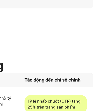
g
Tác động đến chỉ số chính
nhờ tỷ
Tỷ lệ nhấp chuột (CTR) tăng
hị
25% trên trang sản phẩm