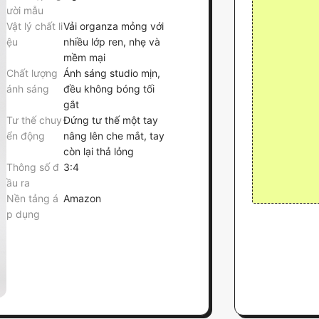
ười mẫu
Vật lý chất li
Vải organza mỏng với
ệu
nhiều lớp ren, nhẹ và
mềm mại
Chất lượng
Ánh sáng studio mịn,
ánh sáng
đều không bóng tối
gắt
Tư thế chuy
Đứng tư thế một tay
ển động
nâng lên che mắt, tay
còn lại thả lỏng
Thông số đ
3:4
ầu ra
Nền tảng á
Amazon
p dụng