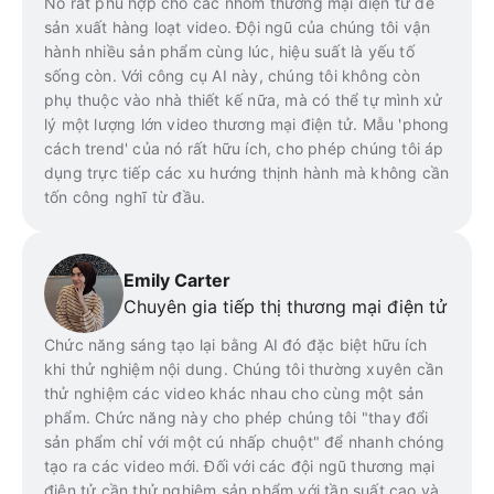
Nó rất phù hợp cho các nhóm thương mại điện tử để
sản xuất hàng loạt video. Đội ngũ của chúng tôi vận
hành nhiều sản phẩm cùng lúc, hiệu suất là yếu tố
sống còn. Với công cụ AI này, chúng tôi không còn
phụ thuộc vào nhà thiết kế nữa, mà có thể tự mình xử
lý một lượng lớn video thương mại điện tử. Mẫu 'phong
cách trend' của nó rất hữu ích, cho phép chúng tôi áp
dụng trực tiếp các xu hướng thịnh hành mà không cần
tốn công nghĩ từ đầu.
Emily Carter
Chuyên gia tiếp thị thương mại điện tử
Chức năng sáng tạo lại bằng AI đó đặc biệt hữu ích
khi thử nghiệm nội dung. Chúng tôi thường xuyên cần
thử nghiệm các video khác nhau cho cùng một sản
phẩm. Chức năng này cho phép chúng tôi "thay đổi
sản phẩm chỉ với một cú nhấp chuột" để nhanh chóng
tạo ra các video mới. Đối với các đội ngũ thương mại
điện tử cần thử nghiệm sản phẩm với tần suất cao và