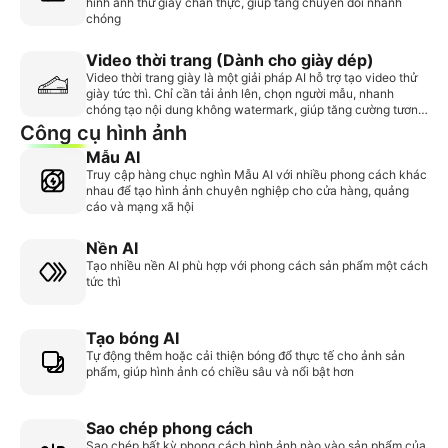
hình ảnh thử giày chân thực, giúp tăng chuyển đổi nhanh
chóng
Video thời trang (Dành cho giày dép)
Video thời trang giày là một giải pháp AI hỗ trợ tạo video thử
giày tức thì. Chỉ cần tải ảnh lên, chọn người mẫu, nhanh
chóng tạo nội dung không watermark, giúp tăng cường tương
tác và nâng cao tỷ lệ chuyển đổi bán hàng.
Công cụ hình ảnh
Mẫu AI
Truy cập hàng chục nghìn Mẫu AI với nhiều phong cách khác
nhau để tạo hình ảnh chuyên nghiệp cho cửa hàng, quảng
cáo và mạng xã hội
Nền AI
Tạo nhiều nền AI phù hợp với phong cách sản phẩm một cách
tức thì
Tạo bóng AI
Tự động thêm hoặc cải thiện bóng đổ thực tế cho ảnh sản
phẩm, giúp hình ảnh có chiều sâu và nổi bật hơn
Sao chép phong cách
Sao chép bất kỳ phong cách hình ảnh nào vào sản phẩm của