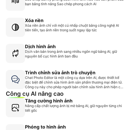
bạn bằng tính năng Sao chép phong cách AI
Xóa nền
Xóa nền ảnh chỉ với một cú nhấp chuột bằng công nghệ AI
tiên tiến, tạo ảnh nền trong suốt ngay lập tức
Dịch hình ảnh
Dịch văn bản trong ảnh sang nhiều ngôn ngữ bằng AI, giữ
nguyên bố cục hình ảnh ban đầu
Trình chỉnh sửa ảnh trò chuyện
Chat Photo Editor là một công cụ dựa trên AI, được thiết kế
đặc biệt để chỉnh sửa hình ảnh sản phẩm thương mại điện tử.
Công cụ này cho phép người bán chỉnh sửa hình ảnh hiện có
một cách chính xác và không làm giảm chất lượng, đảm bảo
Công cụ AI nâng cao
rằng hình ảnh đầu ra cuối cùng phù hợp cho danh sách sản
Tăng cường hình ảnh
phẩm và quảng cáo.
Nâng cấp chất lượng ảnh bị mờ bằng AI, giữ nguyên từng chi
tiết gốc
Phóng to hình ảnh