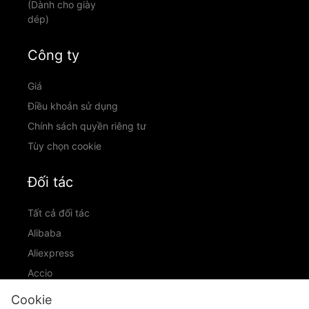
(Dành cho giày
dép)
Công ty
Giá
Điều khoản sử dụng
Chính sách quyền riêng tư
Tùy chọn cookie
Đối tác
Tất cả đối tác
Alibaba
Aliexpress
Accio
ID Ranking
Cookie