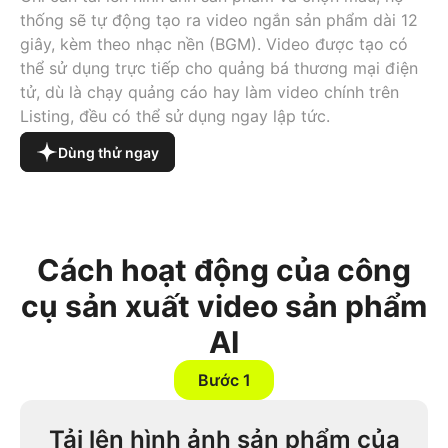
thống sẽ tự động tạo ra video ngắn sản phẩm dài 12
giây, kèm theo nhạc nền (BGM). Video được tạo có
thể sử dụng trực tiếp cho quảng bá thương mại điện
tử, dù là chạy quảng cáo hay làm video chính trên
Listing, đều có thể sử dụng ngay lập tức.
Dùng thử ngay
Cách hoạt động của công
cụ sản xuất video sản phẩm
AI
Bước 1
Tải lên hình ảnh sản phẩm của