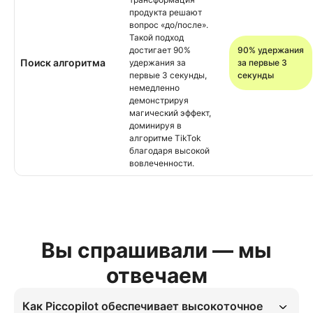
продукта решают
вопрос «до/после».
Такой подход
достигает 90%
90% удержания
Поиск алгоритма
удержания за
за первые 3
первые 3 секунды,
секунды
немедленно
демонстрируя
магический эффект,
доминируя в
алгоритме TikTok
благодаря высокой
вовлеченности.
Вы спрашивали — мы
отвечаем
Как Piccopilot обеспечивает высокоточное