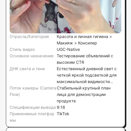
Отрасль/Категория
Красота и личная гигиена >
Макияж > Консилер
Стиль видео
UGC-Native
Основное назначение
Тестирование объявлений с
высоким CTR
ДНК света и тени
Естественный дневной свет с
четкой яркой подсветкой для
максимальной видимости
Поток камеры (Camera
деталей продукта
Стабильный крупный план
Flow)
лица для демонстрации
продукта
Спецификации вывода
9:16
Применимые платфор
TikTok
мы