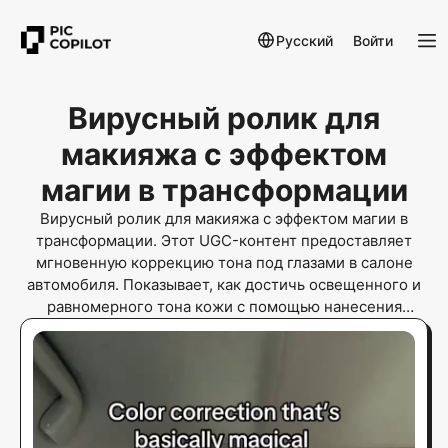
Русский
Войти
Вирусный ролик для
макияжа с эффектом
магии в трансформации
Вирусный ролик для макияжа с эффектом магии в
трансформации. Этот UGC-контент предоставляет
мгновенную коррекцию тона под глазами в салоне
автомобиля. Показывает, как достичь освещенного и
равномерного тона кожи с помощью нанесения
продукта в реальном времени для тестирования
объявлений с высоким CTR. Трансформация заметна и
удовлетворяет аудиторию TikTok в сфере красоты.