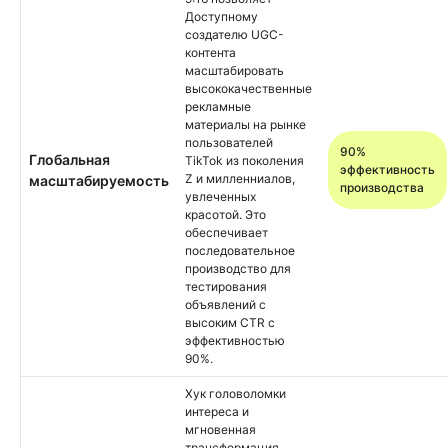
Доступному
создателю UGC-
контента
масштабировать
высококачественные
рекламные
материалы на рынке
пользователей
90%
Глобальная
TikTok из поколения
эффективность
Z и милленниалов,
масштабируемость
производства
увлеченных
красотой. Это
обеспечивает
последовательное
производство для
тестирования
объявлений с
высоким CTR с
эффективностью
90%.
Хук головоломки
интереса и
мгновенная
трансформация