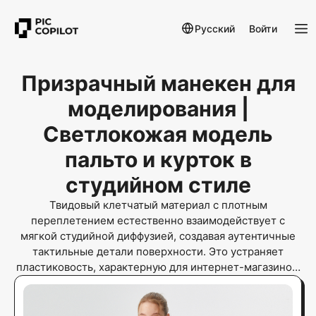
Русский
Войти
Призрачный манекен для
моделирования |
Светлокожая модель
пальто и курток в
студийном стиле
Твидовый клетчатый материал с плотным
переплетением естественно взаимодействует с
мягкой студийной диффузией, создавая аутентичные
тактильные детали поверхности. Это устраняет
пластиковость, характерную для интернет-магазинов,
решая проблему высокой стоимости фотосессий за
счет точного материального воспроизведения без
студийных расходов.