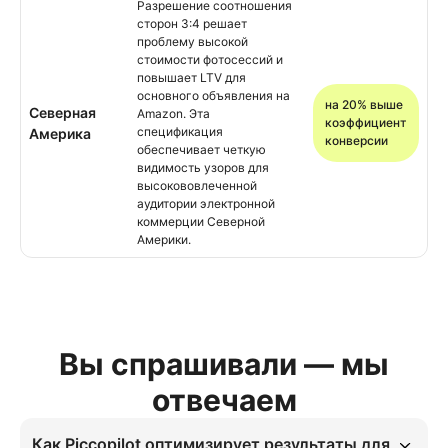
Разрешение соотношения
сторон 3:4 решает
проблему высокой
стоимости фотосессий и
повышает LTV для
основного объявления на
на 20% выше
Северная
Amazon. Эта
коэффициент
спецификация
Америка
конверсии
обеспечивает четкую
видимость узоров для
высокововлеченной
аудитории электронной
коммерции Северной
Америки.
Вы спрашивали — мы
отвечаем
Как Piccopilot оптимизирует результаты для