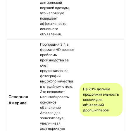
для женской
верхней одежды,
что напрямую
повышает
эффективность
основного
объявления.
Пропорция 3:4 в
формате HD решает
проблемы
производства за
счет
предоставления
фотографий
высокого качества
в студийном стиле.
На 20% дольше
Это позволяет
продолжительность
Северная
масштабировать
сессии для
основное
Америка
объявлений
объявление
дропшипперов
Amazon для
женских блуз,
увеличивая
долгосрочную