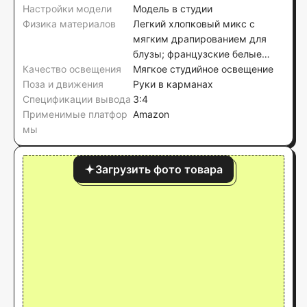
Настройки модели
Модель в студии
Физика материалов
Легкий хлопковый микс с
мягким драпированием для
блузы; французские белые
Качество освещения
джинсовые шорты с
Мягкое студийное освещение
Поза и движения
окантовкой
Руки в карманах
Спецификации вывода
3:4
Применимые платфор
Amazon
мы
Загрузить фото товара