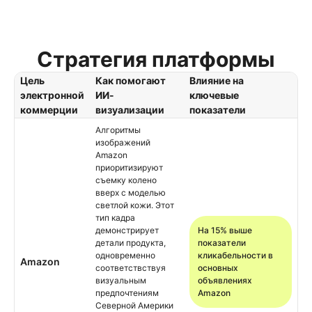
Стратегия платформы
Цель
Как помогают
Влияние на
электронной
ИИ-
ключевые
коммерции
визуализации
показатели
Алгоритмы
изображений
Amazon
приоритизируют
съемку колено
вверх с моделью
светлой кожи. Этот
тип кадра
демонстрирует
На 15% выше
детали продукта,
показатели
одновременно
кликабельности в
Amazon
соответствствуя
основных
визуальным
объявлениях
предпочтениям
Amazon
Северной Америки