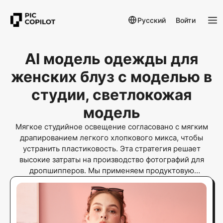
Русский
Войти
AI модель одежды для
женских блуз с моделью в
студии, светлокожая
модель
Мягкое студийное освещение согласовано с мягким
драпированием легкого хлопкового микса, чтобы
устранить пластиковость. Эта стратегия решает
высокие затраты на производство фотографий для
дропшипперов. Мы применяем продуктовую
фотосъемку электронной коммерции, AI-генератор
моделей в моде и профессиональные изображения
моделей для онлайн-магазина, чтобы масштабировать
фотографии высокого качества в студийном стиле с