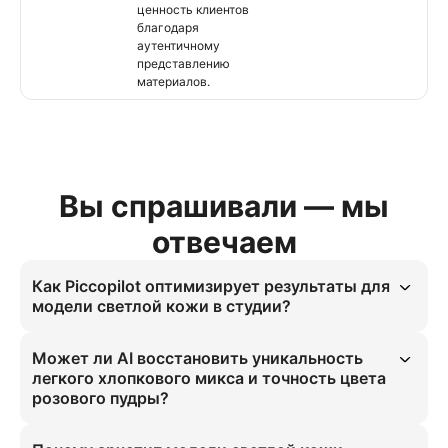
ценность клиентов
благодаря
аутентичному
представлению
материалов.
Вы спрашивали — мы
отвечаем
Как Piccopilot оптимизирует результаты для
модели светлой кожи в студии?
Piccopilot использует AI для воспроизведения аутентичного 
мягкого драпирования легкого хлопкового микса в студийных 
Может ли AI восстановить уникальность
условиях. Это устраняет пластиковость и решает проблему 
легкого хлопкового микса и точность цвета
высоких затрат на фотосъемку для дропшипперов. Модель 
розового пудры?
светлой кожи для блуз достигает точности 90% в физике 
материалов и освещении, повышая конверсию для электронной 
AI воссоздает текстуру легкого хлопкового микса с точностью 
коммерции Северной Америки. Она масштабирует ассортимент 
99% под мягким студийным освещением. Цвет розового пудры 