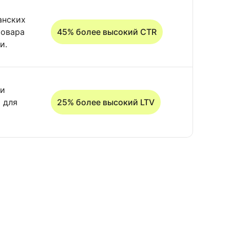
анских
товара
45% более высокий CTR
и.
ти
 для
25% более высокий LTV