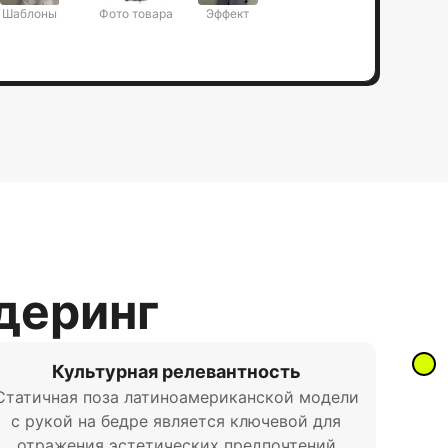
Шаблоны
Фото товара
Эффект
ндеринг
Культурная релевантность
Статичная поза латиноамериканской модели
с рукой на бедре является ключевой для
отражения эстетических предпочтений