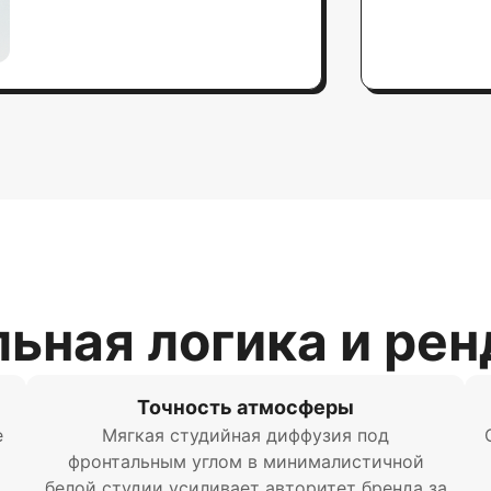
ьная логика и ре
Точность атмосферы
е
Мягкая студийная диффузия под
фронтальным углом в минималистичной
белой студии усиливает авторитет бренда за