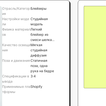
Отрасль/Категор
Блейзеры
ия
Настройки моде
Студийная
ли
модель
Физика материал
Легкий
ов
блейзер из
смеси шелка с
Качество освеще
легким
Мягкая
ния
блеском,
студийная
брюки из
диффузия
Поза и движения
гладкой
Статичная
эластичной
поза, одна
креповой
рука на бедре
Спецификации в
ткани
3:4
ывода
Применимые пла
Shopify
тформы