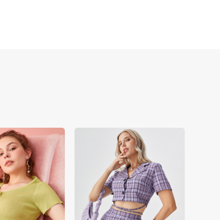
именяя AI-генерируемые активы 
диффузией и соотношением 3:4 
аняя необходимость дорогостоящих 