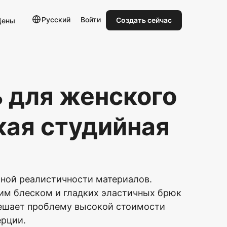
Русский
Войти
Создать сейчас
Цены
 для женского
кая студийная
чной реалистичности материалов.
им блеском и гладких эластичных брюк
решает проблему высокой стоимости
ерции.