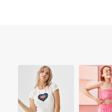
Решите проблему высокой стоимости про
латиноамериканской студийной модели б
гарантирует профессиональную продукт
фотосессий и решая проблемы высоких з