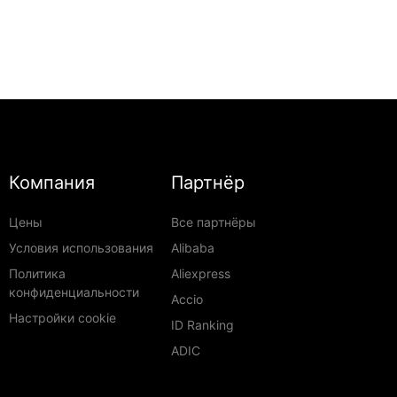
Компания
Партнёр
Цены
Все партнёры
Условия использования
Alibaba
Политика
Aliexpress
конфиденциальности
Accio
Настройки cookie
ID Ranking
ADIC