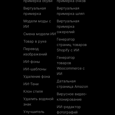
примерка обуви
примерка очков
Виртуальная
Виртуальная
примерка
примерка шляп
Модели моды с
Виртуальная
ИИ
примерка
ожерелий
Смена модели ИИ
Генератор
Товар в руке
страниц товаров
Перевод
Shopify с ИИ
изображений
Генератор
ИИ-фоны
товаров
Woocommerce с
ИИ-шаблоны
ИИ
Удаление фона
Детальная
ИИ-Тени
страница Amazon
Клон стиля
Вирусное видео-
Удалить водяной
клонирование
знак
ИИ-редактор
Улучшитель
фотографий