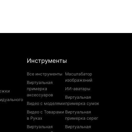
Инструменты
Все инструменты
Масштабатор
изображений
Виртуальная
примерка
ИИ-аватары
ржки
аксессуаров
Виртуальная
видуального
Видео с моделями
примерка сумок
Видео с Товарами
Виртуальная
в Руках
примерка серег
Виртуальная
Виртуальная