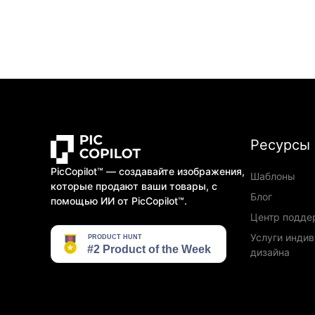
Ресурсы
PicCopilot™️ — создавайте изображения,
Шаблоны
которые продают ваши товары, с
Блог
помощью ИИ от PicCopilot™️.
Центр подде
Услуги инди
дизайна