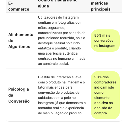
E-
métricas
ajuda
commerce
principais
Utilizadores do Instagram
confiam em fotografias com
mãos segurando,
caracterizadas por sentido de
Alinhamento
85% mais
profundidade reduzido, pois o
de
conversões
desfoque natural no fundo
no Instagram
Algoritmos
enfatiza o produto, criando
uma aparência autêntica
centrada no humano alinhada
ao comércio social.
O estilo de interação suave
90% dos
com o produto na imagem é o
compradores
fator mais eficaz para
indicam isto
Psicologia
conversão de produtos de
como
da
cuidados com a pele no
elemento
Conversão
Instagram, já que demonstra o
decisivo na
tamanho real e a experiência
decisão de
de manipulação do produto.
compra