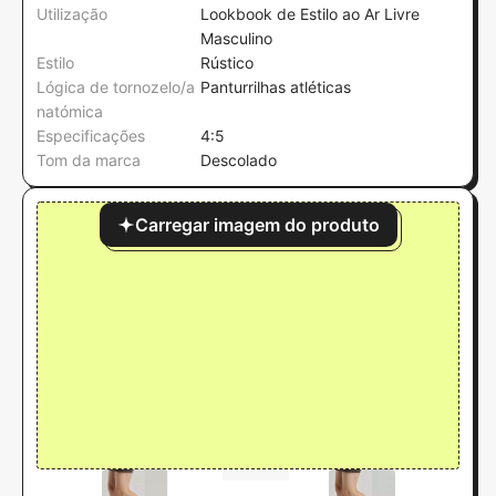
Utilização
Lookbook de Estilo ao Ar Livre
Masculino
Estilo
Rústico
Lógica de tornozelo/a
Panturrilhas atléticas
natómica
Especificações
4:5
Tom da marca
Descolado
Carregar imagem do produto