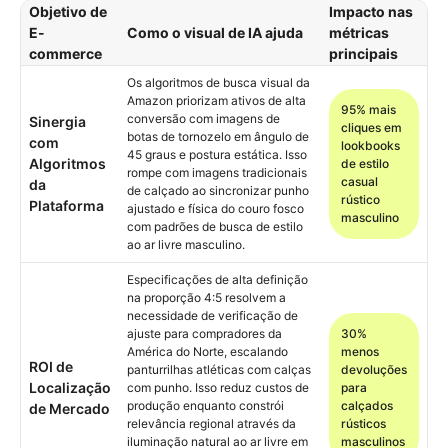
Objetivo de
Impacto nas
E-
Como o visual de IA ajuda
métricas
commerce
principais
Os algoritmos de busca visual da
Amazon priorizam ativos de alta
95% mais
conversão com imagens de
Sinergia
cliques em
botas de tornozelo em ângulo de
com
lookbooks
45 graus e postura estática. Isso
Algoritmos
de estilo
rompe com imagens tradicionais
casual
da
de calçado ao sincronizar punho
rústico
Plataforma
ajustado e física do couro fosco
masculino
com padrões de busca de estilo
ao ar livre masculino.
Especificações de alta definição
na proporção 4:5 resolvem a
necessidade de verificação de
ajuste para compradores da
30%
América do Norte, escalando
menos
ROI de
panturrilhas atléticas com calças
devoluções
Localização
com punho. Isso reduz custos de
para
produção enquanto constrói
calçados
de Mercado
relevância regional através da
rústicos
iluminação natural ao ar livre em
masculinos