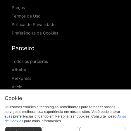
Preços
Termos de Uso
Política de Privacidade
Preferências de Cookies
Parceiro
Todos os parceiros
Alibaba
Aliexpress
Accio
ID Ranking
Cookie
ADIC
Utilizamos cookies e tecnologias semelhantes para fornecer nossos
serviços e melhorar sua experiência em nossos sites. Você pode alterar
suas preferências clicando em Personalizar cookies. Consulte nosso
Aviso
de Cookies
para mais informações.
support@piccopilot.com