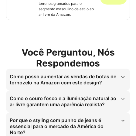
terrenos gramados para o
segmento masculino de estilo ao
ar livre da Amazon.
Você Perguntou, Nós
Respondemos
Como posso aumentar as vendas de botas de
tornozelo na Amazon com este design?
Imagens com ângulo de 45 graus e proporção 4:5 dominam a busca 
visual da Amazon por estilos rústicos masculinos. A postura estática 
Como o couro fosco e a iluminação natural ao
em campo com calças com punho e textura de couro fosco escala a 
ar livre garantem uma aparência realista?
verificação autêntica do ajuste, impulsionando 95% mais conversões 
ao sincronizar com a intenção de busca de estilo ao ar livre norte-
A iluminação natural ao ar livre em campos gramados autentica o 
americana.
grão do couro fosco através de sombras direcionais. Esta iluminação 
Por que o styling com punho de jeans é
estratégica nas panturrilhas atléticas durante a postura estática 
essencial para o mercado da América do
elimina o fenômeno do uncanny valley, mostrando interação realista 
Norte?
entre o punho da calça e o contorno da bota, resolvendo 