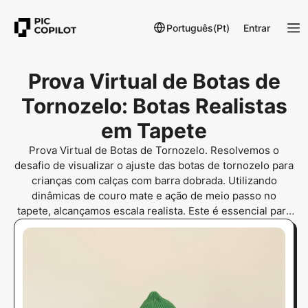
Português(Pt)
Entrar
Prova Virtual de Botas de
Tornozelo: Botas Realistas
em Tapete
Prova Virtual de Botas de Tornozelo. Resolvemos o
desafio de visualizar o ajuste das botas de tornozelo para
crianças com calças com barra dobrada. Utilizando
dinâmicas de couro mate e ação de meio passo no
tapete, alcançamos escala realista. Este é essencial para
Estilos de botas para crianças pequenas, Botas pretas
para crianças e Calçado confortável para crianças. Os
pais em todo o mundo confiam nesta solução para a volta
às aulas.