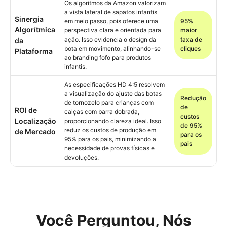
Os algoritmos da Amazon valorizam
a vista lateral de sapatos infantis
Sinergia
em meio passo, pois oferece uma
95%
Algorítmica
perspectiva clara e orientada para
maior
ação. Isso evidencia o design da
taxa de
da
bota em movimento, alinhando-se
cliques
Plataforma
ao branding fofo para produtos
infantis.
As especificações HD 4:5 resolvem
a visualização do ajuste das botas
Redução
de tornozelo para crianças com
de
ROI de
calças com barra dobrada,
custos
Localização
proporcionando clareza ideal. Isso
de 95%
reduz os custos de produção em
de Mercado
para os
95% para os pais, minimizando a
pais
necessidade de provas físicas e
devoluções.
Você Perguntou, Nós