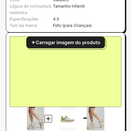
Lógica de tornozelo/a
Tamanho Infantil
natómica
Especificações
4:5
Tom da marca
Fofo (para Crianças)
Carregar imagem do produto