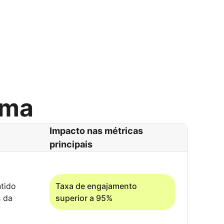
rma
Impacto nas métricas
principais
ntido
Taxa de engajamento
s da
superior a 95%