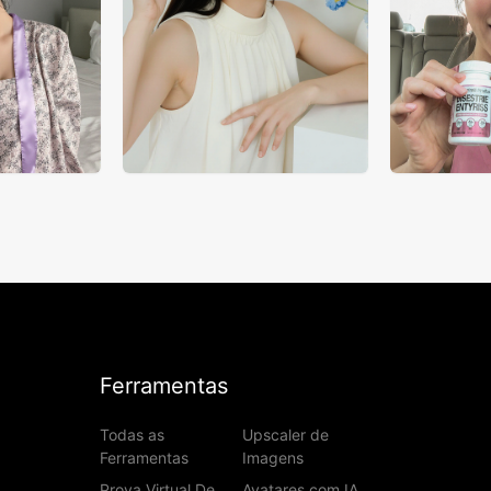
Ferramentas
Todas as
Upscaler de
Ferramentas
Imagens
Prova Virtual De
Avatares com IA