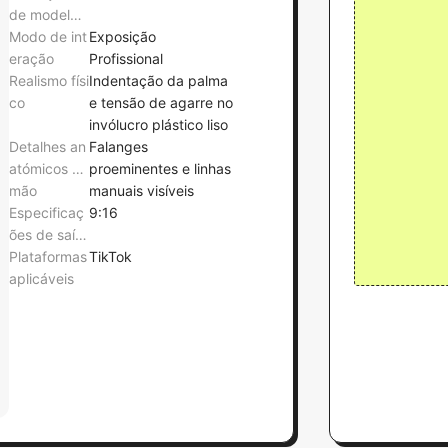
de modelo
de mãos
Modo de int
Exposição
eração
Profissional
Realismo físi
Indentação da palma
co
e tensão de agarre no
invólucro plástico liso
Detalhes an
Falanges
atómicos da
proeminentes e linhas
mão
manuais visíveis
Especificaç
9:16
ões de saíd
a
Plataformas
TikTok
aplicáveis