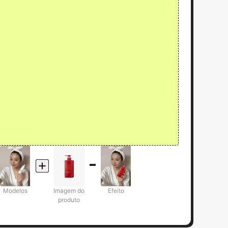
Modelos
Imagem do
Efeito
produto