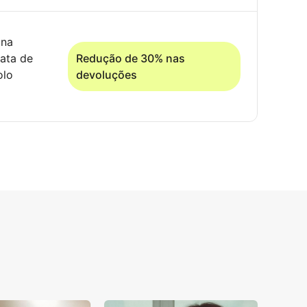
ana
iata de
Redução de 30% nas
olo
devoluções