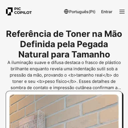
Português(Pt)
Entrar
Referência de Toner na Mão
Definida pela Pegada
Natural para Tamanho
A iluminação suave e difusa destaca o frasco de plástico
brilhante enquanto revela uma indentação sutil sob a
pressão da mão, provando o <b>tamanho real</b> do
toner e seu <b>peso físico</b>. Esses detalhes de
sombra de contato e impressão cutânea confirmam a
<b>verificação tátil</b> e a <b>referência manual</b>
para verificação física absoluta.