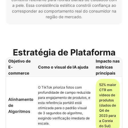
a pele. Essa consistência estética constrói confiança ao
corresponder ao comportamento real do consumidor na
região de mercado.
Estratégia de Plataforma
Objetivo de
Impacto nas
E-
Como o visual de IA ajuda
métricas
commerce
principais
52% maior
O TikTok prioriza fotos com
CTR em
profundidade de campo reduzida
vídeos de
para engajamento de produtos, e
Alinhamento
produtos
esta referência portátil está
de
(dados de
otimizada para o padrão visual
Q4 de
Algoritmos
de 3 segundos do algoritmo,
2023 para
exigindo verificação imediata de
a Coreia
escala.
do Sul)