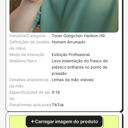
Indústria/Categoria
Toner Gongchon Hanbon H9
Definições de modelo
Homem Arrumado
de mãos
Modo de interação
Exibição Profissional
Realismo físico
Leve indentação do frasco de
plástico brilhante no ponto de
pressão
Detalhes anatómicos
Linhas da mão visíveis
da mão
Especificações de saí
9:16
da
Plataformas aplicáveis
TikTok
Carregar imagem do produto