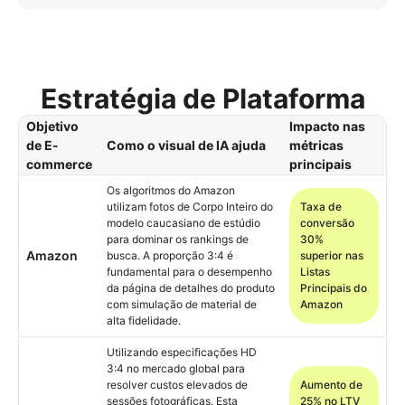
Estratégia de Plataforma
Objetivo
Impacto nas
de E-
Como o visual de IA ajuda
métricas
commerce
principais
Os algoritmos do Amazon
utilizam fotos de Corpo Inteiro do
Taxa de
modelo caucasiano de estúdio
conversão
para dominar os rankings de
30%
Amazon
busca. A proporção 3:4 é
superior nas
fundamental para o desempenho
Listas
da página de detalhes do produto
Principais do
com simulação de material de
Amazon
alta fidelidade.
Utilizando especificações HD
3:4 no mercado global para
resolver custos elevados de
Aumento de
sessões fotográficas. Esta
25% no LTV