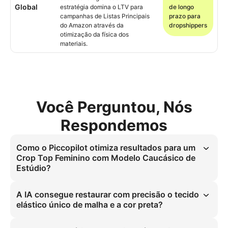
Global
estratégia domina o LTV para
de longo
campanhas de Listas Principais
prazo para
do Amazon através da
dropshippers
otimização da física dos
materiais.
Você Perguntou, Nós
Respondemos
Como o Piccopilot otimiza resultados para um
Crop Top Feminino com Modelo Caucásico de
Estúdio?
O Crop Top Feminino com Modelo Caucásico de Estúdio é 
arquitetado com iluminação suave e uniforme de estúdio para 
A IA consegue restaurar com precisão o tecido
resolver custos elevados de sessões fotográficas e coordenação de 
elástico único de malha e a cor preta?
modelos. Sincronize-o com especificações HD 3:4 para implementar 
simulação realista de material, escalando o e-commerce para 
Sim, a IA utiliza a geração de imagens de produto para e-commerce 