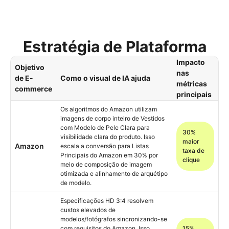
Estratégia de Plataforma
Impacto
Objetivo
nas
de E-
Como o visual de IA ajuda
métricas
commerce
principais
Os algoritmos do Amazon utilizam
imagens de corpo inteiro de Vestidos
com Modelo de Pele Clara para
30%
visibilidade clara do produto. Isso
maior
Amazon
escala a conversão para Listas
taxa de
Principais do Amazon em 30% por
clique
meio de composição de imagem
otimizada e alinhamento de arquétipo
de modelo.
Especificações HD 3:4 resolvem
custos elevados de
modelos/fotógrafos sincronizando-se
com requisitos do Amazon. Isso
15%