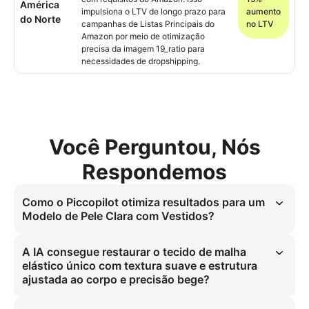
América
impulsiona o LTV de longo prazo para
aumento
do Norte
campanhas de Listas Principais do
no LTV
Amazon por meio de otimização
precisa da imagem 19_ratio para
necessidades de dropshipping.
Você Perguntou, Nós
Respondemos
Como o Piccopilot otimiza resultados para um
Modelo de Pele Clara com Vestidos?
Nossa IA simula com precisão o tecido bege de malha elástica em 
uma silhueta padrão, eliminando o aspecto plástico que gera altos 
A IA consegue restaurar o tecido de malha
custos de modelos/fotógrafos para e-commerce. Essa solução 
elástico único com textura suave e estrutura
elimina a necessidade de sessões fotográficas profissionais, 
ajustada ao corpo e precisão bege?
economizando significativamente para dropshippers. Escalonável 
para Listas Principais do Amazon, utiliza imagens de moda geradas 
A IA consegue restaurar com precisão o tecido bege de malha 