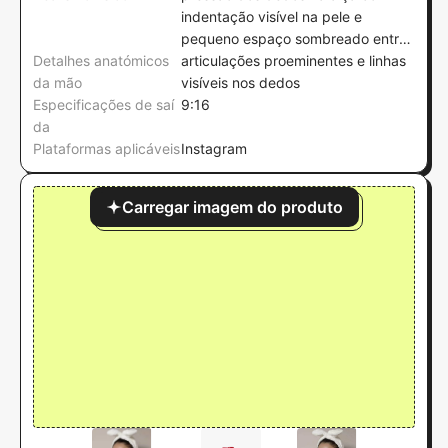
indentação visível na pele e
pequeno espaço sombreado entre
Detalhes anatómicos
a mão e a superfície da caneca
articulações proeminentes e linhas
da mão
visíveis nos dedos
Especificações de saí
9:16
da
Plataformas aplicáveis
Instagram
Carregar imagem do produto