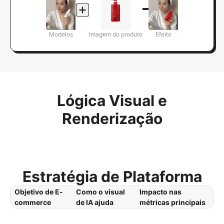
Modelos
Imagem do produto
Efeito
Lógica Visual e
Renderização
Estratégia de Plataforma
Objetivo de E-
Como o visual
Impacto nas
commerce
de IA ajuda
métricas principais