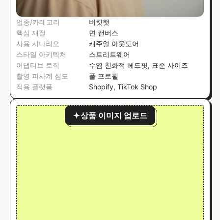
업종/카테고리
버킷햇
핵심 재질
면 캔버스
사용 시나리오
캐주얼 아웃도어
스타일 아키텍처
스트리트웨어
어댑티브 로직
수염 친화적 헤드핏, 표준 사이즈
촬영 피사계 심도
풀 프로필
적용 플랫폼
Shopify, TikTok Shop
상품 이미지 업로드